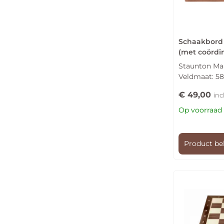
Schaakbord
(met coördi
Staunton Maa
Veldmaat: 
€
49,00
inc
Op voorraad
Product be