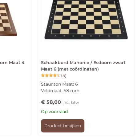
orn Maat 4
Schaakbord Mahonie / Esdoorn zwart
Maat 6 (met coördinaten)
(5)
Gewaardeerd
Staunton Maat: 6
4.40
uit 5
Veldmaat: 58 mm
€
58,00
incl. btw
Op voorraad
Product bekijken