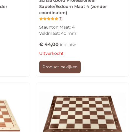
Schaakbord Professioneel
nder
Sapele/Esdoorn Maat 4 (zonder
coördinaten)
(1)
Gewaardeerd
Staunton Maat: 4
5.00
uit 5
Veldmaat: 40 mm
€
44,00
incl. btw
Uitverkocht
Product bekijken