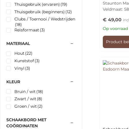
Staunton Maa
Thuisgebruik (ervaren)
(19)
5.00
uit 5
Veldmaat: 
Thuisgebruik (beginners)
(12)
Clubs / Toernooi / Wedstrijden
€
49,00
inc
(18)
Op voorraad
Reisformaat
(3)
Product be
MATERIAAL
Hout
(22)
Kunststof
(3)
Vinyl
(3)
KLEUR
Bruin / wit
(18)
Zwart / wit
(8)
Groen / wit
(2)
SCHAAKBORD MET
COÖRDINATEN