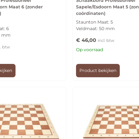
Professioneel
Schaakbord Professioneel
orn Maat 6 (zonder
Sapele/Esdoorn Maat 5 (zo
)
coördinaten)
Staunton Maat: 5
t: 6
Veldmaat: 50 mm
58 mm
€
46,00
incl. btw
l. btw
Op voorraad
kijken
Product bekijken