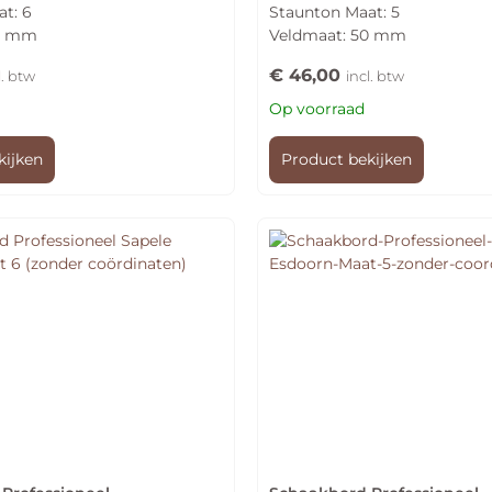
t: 6
Staunton Maat: 5
4.80
uit 5
58 mm
Veldmaat: 50 mm
€
46,00
l. btw
incl. btw
Op voorraad
kijken
Product bekijken