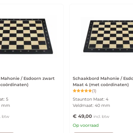
Mahonie / Esdoorn zwart
Schaakbord Mahonie / Esdo
 coördinaten)
Maat 4 (met coördinaten)
(1)
Gewaardeerd
t: 5
Staunton Maat: 4
5.00
uit 5
50 mm
Veldmaat: 40 mm
€
49,00
l. btw
incl. btw
Op voorraad