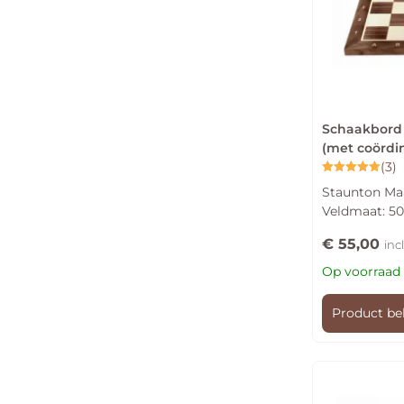
Schaakbord 
(met coördi
(3)
Gewaardeerd
Staunton Maa
5.00
uit 5
Veldmaat: 
€
55,00
inc
Op voorraad
Product be