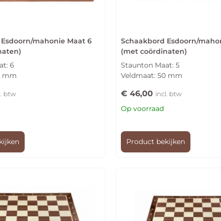
 Esdoorn/mahonie Maat 6
Schaakbord Esdoorn/mahon
naten)
(met coördinaten)
t: 6
Staunton Maat: 5
58 mm
Veldmaat: 50 mm
€
46,00
l. btw
incl. btw
Op voorraad
kijken
Product bekijken