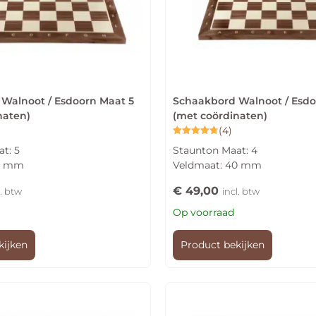
Walnoot / Esdoorn Maat 5
Schaakbord Walnoot / Esdo
naten)
(met coördinaten)
(4)
Gewaardeerd
t: 5
Staunton Maat: 4
4.75
uit 5
50 mm
Veldmaat: 40 mm
€
49,00
l. btw
incl. btw
Op voorraad
kijken
Product bekijken