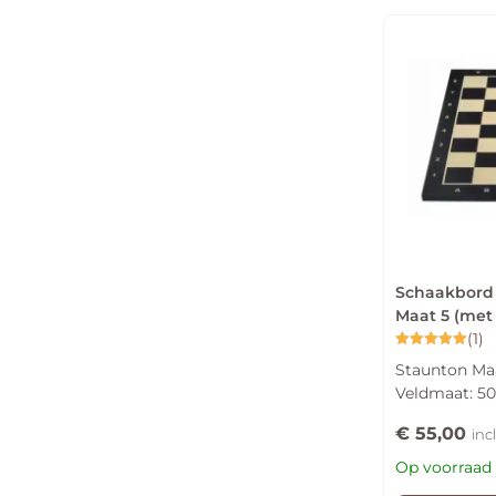
Schaakbord 
Maat 5 (met
(1)
Gewaardeerd
Staunton Maa
5.00
uit 5
Veldmaat: 
€
55,00
inc
Op voorraad