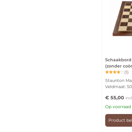
Schaakbord 
(zonder coö
(1)
Gewaardeerd
Staunton Maa
4.00
uit 5
Veldmaat: 
€
55,00
inc
Op voorraad
Product be