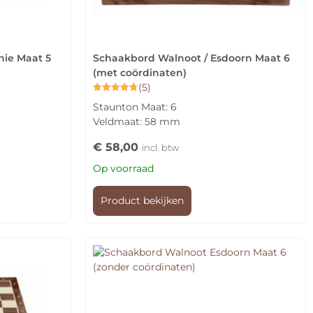
ie Maat 5
Schaakbord Walnoot / Esdoorn Maat 6
(met coördinaten)
(5)
Gewaardeerd
Staunton Maat: 6
4.80
uit 5
Veldmaat: 58 mm
€
58,00
incl. btw
Op voorraad
Product bekijken