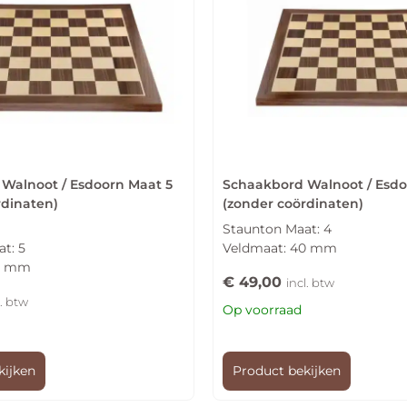
Walnoot / Esdoorn Maat 5
Schaakbord Walnoot / Esdo
rdinaten)
(zonder coördinaten)
Staunton Maat: 4
t: 5
Veldmaat: 40 mm
50 mm
€
49,00
incl. btw
l. btw
Op voorraad
kijken
Product bekijken