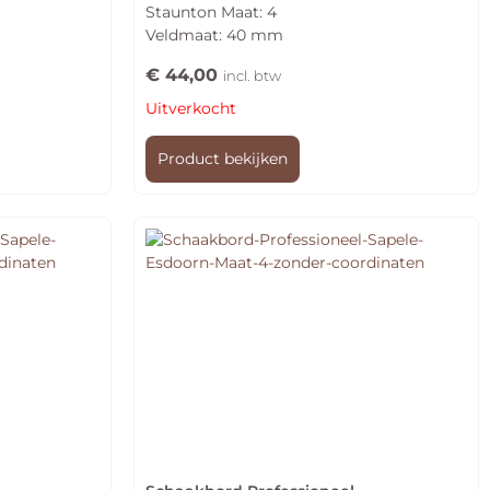
Staunton Maat: 4
5.00
uit 5
Veldmaat: 40 mm
€
44,00
incl. btw
Uitverkocht
Product bekijken