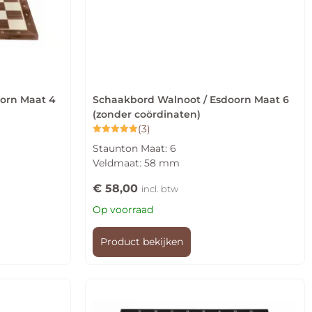
orn Maat 4
Schaakbord Walnoot / Esdoorn Maat 6
(zonder coördinaten)
(3)
Gewaardeerd
Staunton Maat: 6
5.00
uit 5
Veldmaat: 58 mm
€
58,00
incl. btw
Op voorraad
Product bekijken