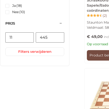
Schaakbord 
Sapele/Esdo
Ja
(18)
coördinaten
Nee
(10)
(2)
Gewaardeerd
Staunton Maa
PRIJS
4.50
uit 5
Veldmaat: 
€
49,00
inc
Op voorraad
Filters verwijderen
Product be