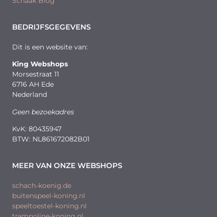
Schaak Blog
BEDRIJFSGEGEVENS
Dit is een website van:
King Webshops
Morsestraat 11
6716 AH Ede
Nederland
Geen bezoekadres
KvK: 80435947
BTW: NL861672082B01
MEER VAN ONZE WEBSHOPS
schach-koenig.de
buitenspeel-koning.nl
speeltoestel-koning.nl
trampoline-koning.nl