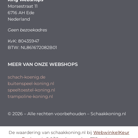
Morsestraat 11
6716 AH Ede
Nederland
Geen bezoekadres
KvK: 80435947
BTW: NL861672082B01
MEER VAN ONZE WEBSHOPS
schach-koenig.de
buitenspeel-koning.nl
speeltoestel-koning.nl
trampoline-koning.nl
© 2026 – Alle rechten voorbehouden – Schaakkoning.nl
De waardering van schaakkoning.nl bij
WebwinkelKeur