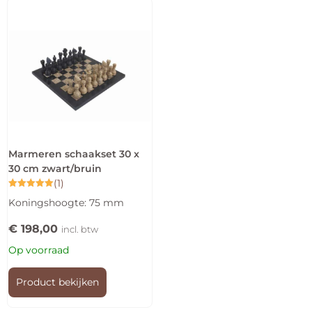
Marmeren schaakset 30 x
30 cm zwart/bruin
(1)
Gewaardeerd
Koningshoogte: 75 mm
5.00
uit 5
€
198,00
incl. btw
Op voorraad
Product bekijken