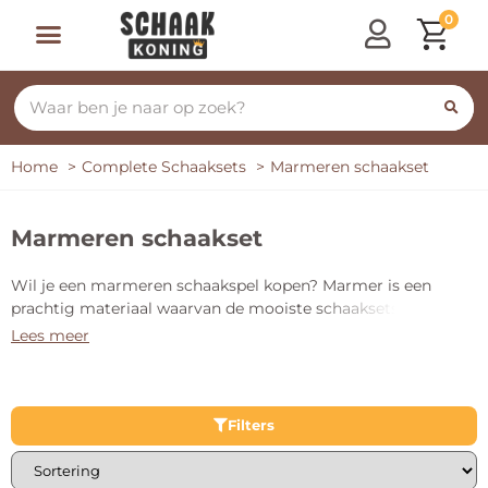
0
Home
Complete Schaaksets
Marmeren schaakset
Marmeren schaakset
Wil je een marmeren schaakspel kopen? Marmer is een
prachtig materiaal waarvan de mooiste schaaksets gemaakt
worden. Je vindt op deze pagina het gehele aanbod van
Lees meer
marmeren schaakspellen. Ze zijn er in verschillende kleuren,
uitvoeringen en maten.
Filters