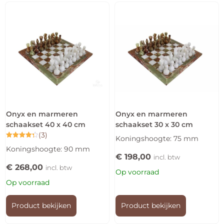
Onyx en marmeren
Onyx en marmeren
schaakset 40 x 40 cm
schaakset 30 x 30 cm
(3)
Koningshoogte: 75 mm
Gewaardeerd
Koningshoogte: 90 mm
4.33
€
198,00
uit 5
incl. btw
€
268,00
incl. btw
Op voorraad
Op voorraad
Product bekijken
Product bekijken