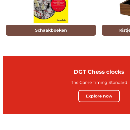
Schaakboeken
Kist
DGT Chess clocks
The Game Timing Standard
Explore now