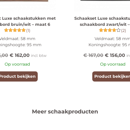
t Luxe schaakstukken met
Schaakset Luxe schaakst
bord bruin/wit – maat 6
schaakbord zwart/wit –
(1)
(2)
Gewaardeerd
Gewaardeerd
Veldmaat: 58 mm
Veldmaat: 58 m
5.00
4.00
ningshoogte: 95 mm
uit 5
Koningshoogte: 95
uit 5
3,00
€
162,00
€
167,00
€
156,00
incl. btw
i
Op voorraad
Op voorraad
Product bekijken
Product bekijke
Meer schaakproducten