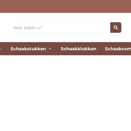
Schaakstukken
Schaakklokken
Schaakcom
Schaakspel kopen?