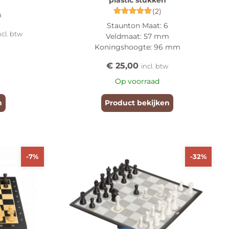
plastic stukken
(2)
m
Gewaardeerd
Staunton Maat: 6
5.00
ncl. btw
Veldmaat: 57 mm
uit 5
Koningshoogte: 96 mm
€
25,00
incl. btw
Op voorraad
n
Product bekijken
-7%
-32%