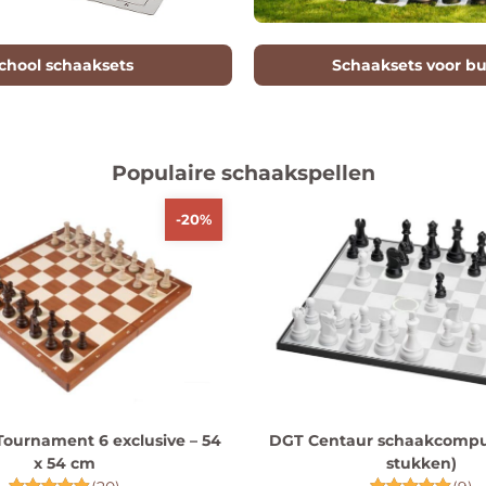
chool schaaksets
Schaaksets voor bu
Populaire schaakspellen
-20%
Tournament 6 exclusive – 54
DGT Centaur schaakcomput
x 54 cm
stukken)