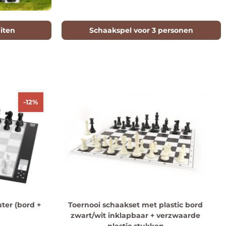
iten
Schaakspel voor 3 personen
-12%
er (bord +
Toernooi schaakset met plastic bord
zwart/wit inklapbaar + verzwaarde