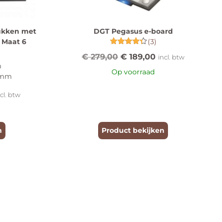
ukken met
DGT Pegasus e-board
 Maat 6
(3)
Gewaardeerd
€
279,00
€
189,00
incl. btw
4.33
m
uit 5
Op voorraad
 mm
ncl. btw
n
Product bekijken