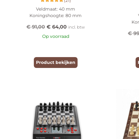
(21)
Gewaardeerd
Veldmaat: 40 mm
4.90
Koningshoogte: 80 mm
uit 5
Ko
€
91,00
€
64,00
incl. btw
€
99
Op voorraad
Product bekijken