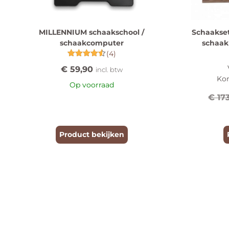
MILLENNIUM schaakschool /
Schaakse
schaakcomputer
schaak
(4)
Gewaardeerd
€
59,90
incl. btw
4.50
uit 5
Ko
Op voorraad
€
17
Product bekijken