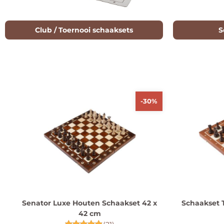
Club / Toernooi schaaksets
S
-30%
Senator Luxe Houten Schaakset 42 x
Schaakset 
42 cm