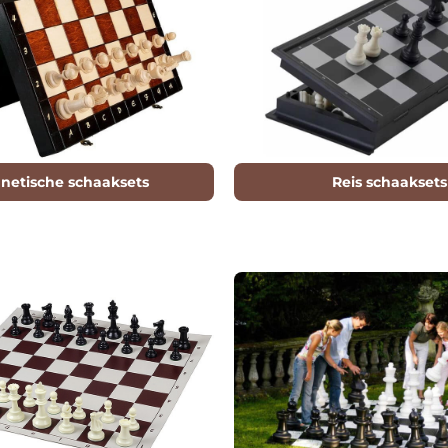
netische schaaksets
Reis schaaksets