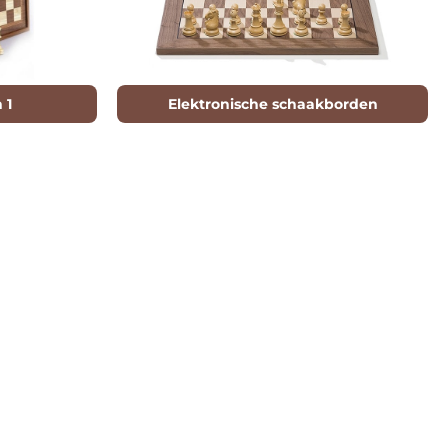
 1
Elektronische schaakborden