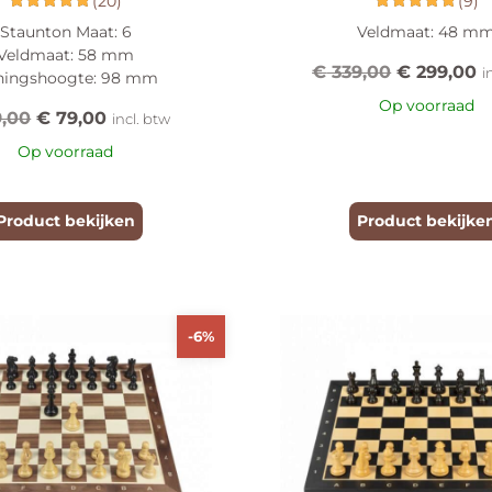
(20)
(9)
Gewaardeerd
Gewaardeerd
Staunton Maat: 6
Veldmaat: 48 m
4.85
5.00
Veldmaat: 58 mm
uit 5
uit 5
€
339,00
€
299,00
i
ningshoogte: 98 mm
Op voorraad
,00
€
79,00
incl. btw
Op voorraad
Product bekijken
Product bekijke
-6%