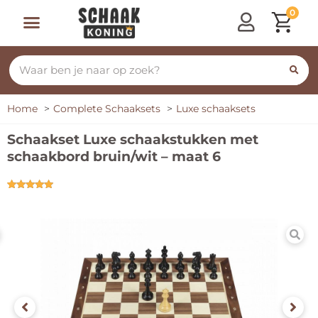
0
Home
Complete Schaaksets
Luxe schaaksets
Schaakset Luxe schaakstukken met
schaakbord bruin/wit – maat 6
Gewaardeerd
1
5.00
op 5
gebaseerd
op
klant
waardering