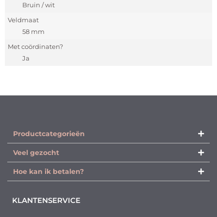
Bruin / wit
Veldmaat
58 mm
Met coördinaten?
Ja
Productcategorieën​
Veel gezocht
Hoe kan ik betalen?
KLANTENSERVICE