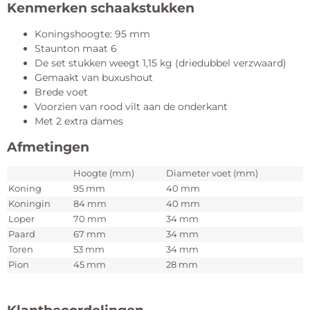
Kenmerken schaakstukken
Koningshoogte: 95 mm
Staunton maat 6
De set stukken weegt 1,15 kg (driedubbel verzwaard)
Gemaakt van buxushout
Brede voet
Voorzien van rood vilt aan de onderkant
Met 2 extra dames
Afmetingen
Hoogte (mm)
Diameter voet (mm)
Koning
95 mm
40 mm
Koningin
84 mm
40 mm
Loper
70 mm
34 mm
Paard
67 mm
34 mm
Toren
53 mm
34 mm
Pion
45 mm
28 mm
Klantbeoordelingen