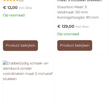
Gewaardeerd
Staunton Maat: 5
€
12,00
5.00
incl. btw
uit 5
Veldmaat: 50 mm
Op voorraad
Koningshoogte: 90 mm
€
129,00
incl. btw
Op voorraad
Product bekijken
Product bekijken