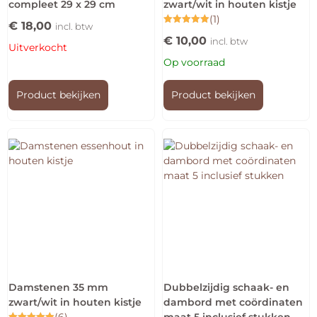
compleet 29 x 29 cm
zwart/wit in houten kistje
(1)
€
18,00
incl. btw
Gewaardeerd
€
10,00
5.00
incl. btw
Uitverkocht
uit 5
Op voorraad
Product bekijken
Product bekijken
Damstenen 35 mm
Dubbelzijdig schaak- en
zwart/wit in houten kistje
dambord met coördinaten
(6)
maat 5 inclusief stukken