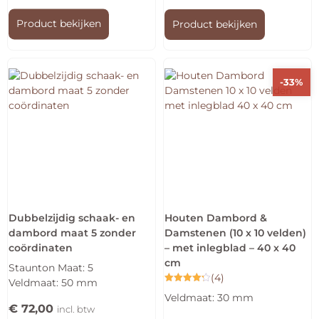
Product bekijken
Product bekijken
-33%
Dubbelzijdig schaak- en
Houten Dambord &
dambord maat 5 zonder
Damstenen (10 x 10 velden)
coördinaten
– met inlegblad – 40 x 40
cm
Staunton Maat: 5
(4)
Veldmaat: 50 mm
Gewaardeerd
Veldmaat: 30 mm
4.25
€
72,00
uit 5
incl. btw