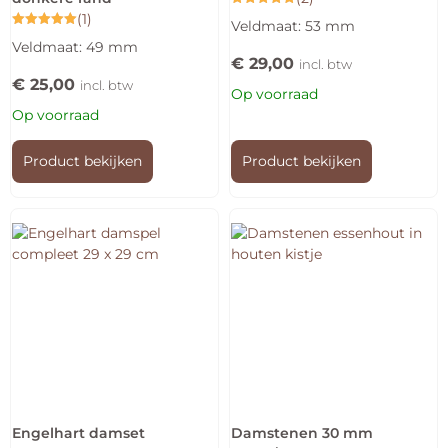
Gewaardeerd
(1)
Veldmaat: 53 mm
5.00
Gewaardeerd
uit 5
Veldmaat: 49 mm
5.00
€
29,00
uit 5
incl. btw
€
25,00
incl. btw
Op voorraad
Op voorraad
Product bekijken
Product bekijken
Engelhart damset
Damstenen 30 mm