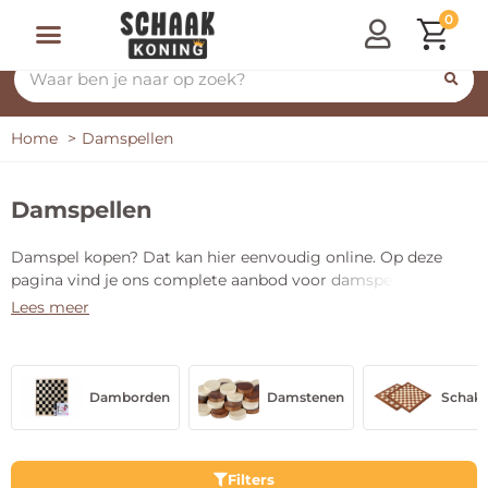
0
Home
Damspellen
Damspellen
Damspel kopen? Dat kan hier eenvoudig online. Op deze
pagina vind je ons complete aanbod voor damspellen. Dit
spel is leuk om af en toe te spelen zodat je wat afwisseling
Lees meer
houdt met het schaken. Dammen is makkelijker te leren dan
schaken, waardoor het ook voor jonge kinderen
toegankelijker is.
Damborden
Damstenen
Schak
Filters