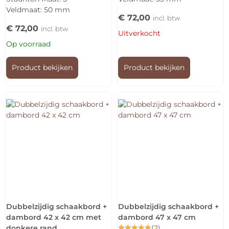
uit 5
Veldmaat: 50 mm
€
72,00
incl. btw
€
72,00
incl. btw
Uitverkocht
Op voorraad
Product bekijken
Product bekijken
Dubbelzijdig schaakbord +
Dubbelzijdig schaakbord +
dambord 42 x 42 cm met
dambord 47 x 47 cm
donkere rand
(2)