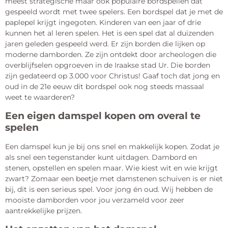
meest strategische maar ook populaire bordspellen dat
gespeeld wordt met twee spelers. Een bordspel dat je met de
paplepel krijgt ingegoten. Kinderen van een jaar of drie
kunnen het al leren spelen. Het is een spel dat al duizenden
jaren geleden gespeeld werd. Er zijn borden die lijken op
moderne damborden. Ze zijn ontdekt door archeologen die
overblijfselen opgroeven in de Iraakse stad Ur. Die borden
zijn gedateerd op 3.000 voor Christus! Gaaf toch dat jong en
oud in de 21e eeuw dit bordspel ook nog steeds massaal
weet te waarderen?
Een eigen damspel kopen om overal te
spelen
Een damspel kun je bij ons snel en makkelijk kopen. Zodat je
als snel een tegenstander kunt uitdagen. Dambord en
stenen, opstellen en spelen maar. Wie kiest wit en wie krijgt
zwart? Zomaar een beetje met damstenen schuiven is er niet
bij, dit is een serieus spel. Voor jong én oud. Wij hebben de
mooiste damborden voor jou verzameld voor zeer
aantrekkelijke prijzen.