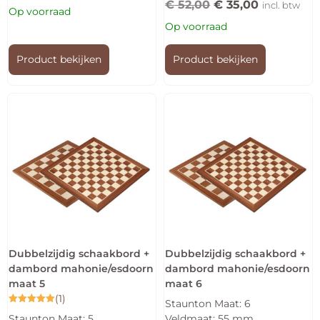
€
52,00
€
35,00
incl. btw
Op voorraad
Op voorraad
Product bekijken
Product bekijken
Dubbelzijdig schaakbord +
Dubbelzijdig schaakbord +
dambord mahonie/esdoorn
dambord mahonie/esdoorn
maat 5
maat 6
(1)
Staunton Maat: 6
Gewaardeerd
Staunton Maat: 5
Veldmaat: 55 mm
5.00