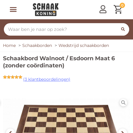
0
Home
Schaakborden
Wedstrijd schaakborden
Schaakbord Walnoot / Esdoorn Maat 6
(zonder coördinaten)
(
3
klantbeoordelingen)
Gewaardeerd
3
5.00
op 5
gebaseerd
op
klant
waarderingen