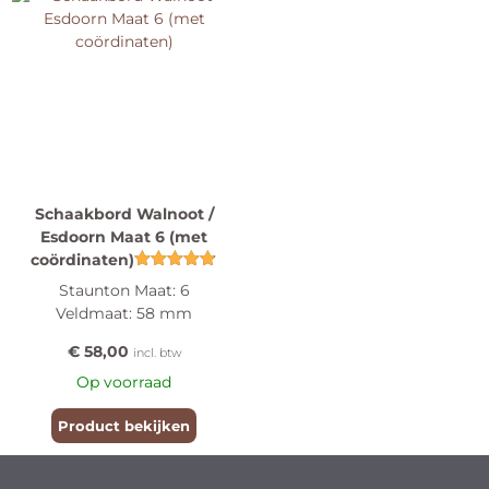
Schaakbord Walnoot /
Esdoorn Maat 6 (met
coördinaten)
Gewaardeerd
Staunton Maat: 6
4.80
Veldmaat: 58 mm
uit 5
€
58,00
incl. btw
Op voorraad
Product bekijken