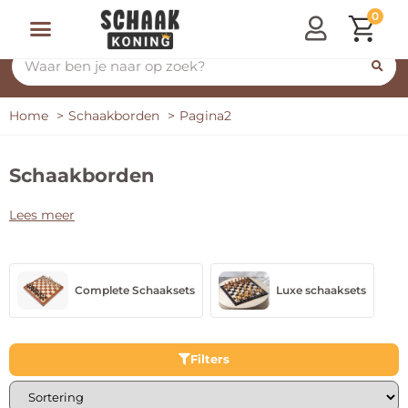
0
Home
Schaakborden
Pagina2
Schaakborden
Lees meer
Complete Schaaksets
Luxe schaaksets
Filters