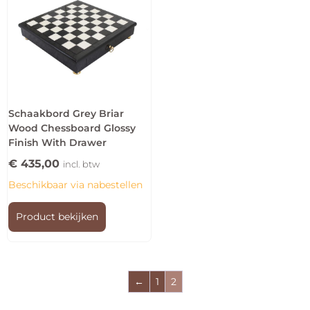
Schaakbord Grey Briar
Wood Chessboard Glossy
Finish With Drawer
€
435,00
incl. btw
Beschikbaar via nabestellen
Product bekijken
←
1
2