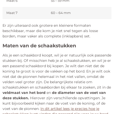
Maat 6
55 – 59 mm
Maat 7
60 – 64 mm
Er zijn uiteraard ook grotere en kleinere formaten
beschikbaar, maar die kom je niet snel tegen als losse
borden, maar vaker als complete (inklapbare) set.
Maten van de schaakstukken
Als je een schaakbord koopt, wil je er natuurlijk ook passende
stukken bij. Of misschien heb je al schaakstukken, en wil je er
een passend schaakbord bij kopen. Je wilt dan niet dat de
koning te groot is voor de vakken op het bord. En je wilt ook
niet dat de pionnen helemaal in het niet vallen, omdat de
velden veel groter zijn. De belangrijkste relatie om
schaakstukken en schaakborden bij elkaar te zoeken, zit in de
veldmaat van het bord
en
de diameter van de voet van
deze stukken.
Hierover zijn verschillende opvattingen. Je
kunt bijvoorbeeld kijken naar de voet van de koning, of de
voet van de pionnen.
In dit artikel lees je precies hoe je
schaakstukken kunt vinden die passend zijn voor jouw bord
.