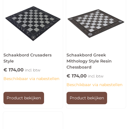
Schaakbord Crusaders
Schaakbord Greek
Style
Mithology Style Resin
Chessboard
€
174,00
incl. btw
€
174,00
incl. btw
Beschikbaar via nabestellen
Beschikbaar via nabestellen
Product bekijken
Product bekijken