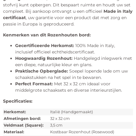
stofvrij kunt opbergen. Dit bespaart ruimte en houdt uw set
compleet. Bij aankoop ontvangt u een officieel
Made in Italy
certificaat
, uw garantie voor een product dat met zorg en
passie in Europa is geproduceerd.
Kenmerken van dit Rozenhouten bord:
Gecertificeerde Herkomst:
100% Made in Italy,
inclusief officieel echtheidscertificaat.
Hoogwaardig Rozenhout:
Handgelegd inlegwerk met
een diepe, natuurlijke kleur en glans.
Praktische Opberglade:
Soepel lopende lade om uw
schaakstukken na het spel in te bewaren.
Perfect Formaat:
Met 32 x 32 cm ideaal voor
middelgrote schaaksets en diverse interieurstijlen.
Specificaties:
Herkomst:
Italië (Handgemaakt)
Afmetingen bord:
32 x 32 cm
Veldmaat (Square):
3,5 cm
Materiaal:
Kostbaar Rozenhout (Rosewood)