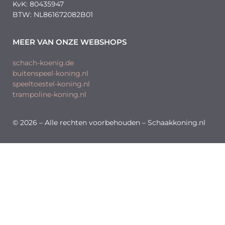
KvK: 80435947
BTW: NL861672082B01
MEER VAN ONZE WEBSHOPS
schach-koenig.de
buitenspeel-koning.nl
speeltoestel-koning.nl
trampoline-koning.nl
© 2026 – Alle rechten voorbehouden – Schaakkoning.nl