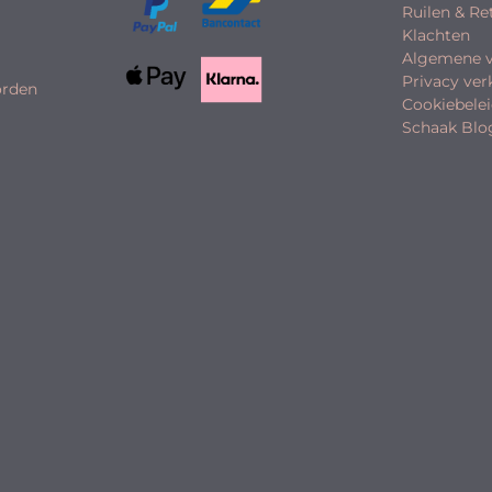
Ruilen & R
Klachten
Algemene 
Privacy ver
orden
Cookiebele
Schaak Blo