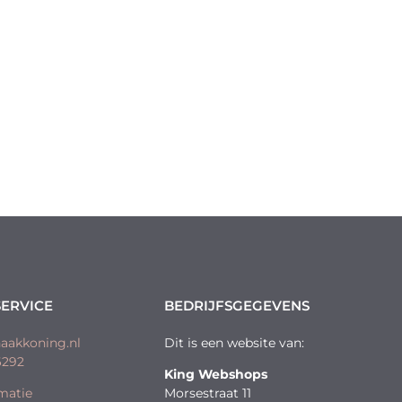
ERVICE
BEDRIJFSGEGEVENS
aakkoning.nl
Dit is een website van:
6292
King Webshops
matie
Morsestraat 11