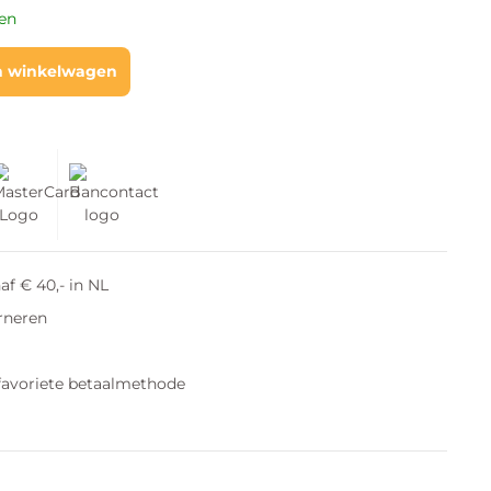
gen
n winkelwagen
af € 40,- in NL
rneren
favoriete betaalmethode