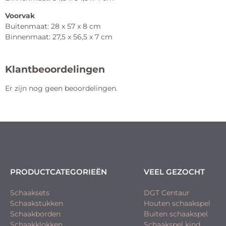
Voorvak
Buitenmaat: 28 x 57 x 8 cm
Binnenmaat: 27,5 x 56,5 x 7 cm
Klantbeoordelingen
Er zijn nog geen beoordelingen.
PRODUCTCATEGORIEËN
VEEL GEZOCHT
Schaaksets
DGT Centaur
Schaakstukken
Houten schaakspel
Schaakborden
Buiten schaakspel
Schaakklokken
Schaakspel kind