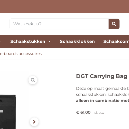
Schaakstukken
Schaakklokken
Schaakcom
e-boards accessoires
DGT Carrying Bag 
Deze op maat gemaakte D
schaakstukken, schaakklok
alleen in combinatie me
€
61,00
incl. btw