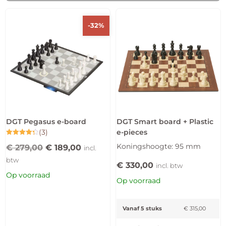
-32%
DGT Pegasus e-board
DGT Smart board + Plastic
(3)
e-pieces
Gewaardeerd
Koningshoogte: 95 mm
€
279,00
€
189,00
4.33
incl.
uit 5
btw
€
330,00
incl. btw
Op voorraad
Op voorraad
Vanaf 5 stuks
€
315,00