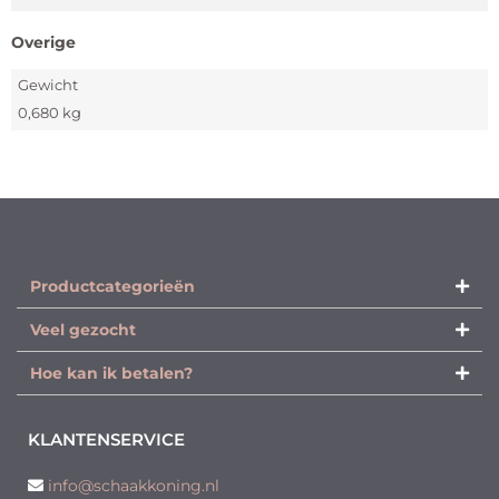
Overige
Gewicht
0,680 kg
Productcategorieën​
Veel gezocht
Hoe kan ik betalen?
KLANTENSERVICE
info@schaakkoning.nl