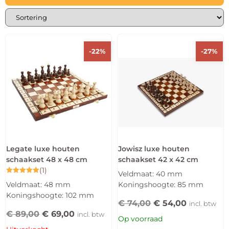
-22%
-27%
Legate luxe houten
Jowisz luxe houten
schaakset 48 x 48 cm
schaakset 42 x 42 cm
(1)
Veldmaat: 40 mm
Gewaardeerd
Veldmaat: 48 mm
Koningshoogte: 85 mm
5.00
uit 5
Koningshoogte: 102 mm
€
74,00
€
54,00
incl. btw
€
89,00
€
69,00
incl. btw
Op voorraad