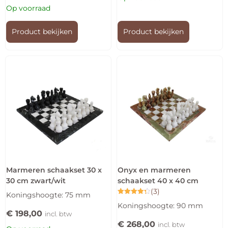
Op voorraad
Product bekijken
Product bekijken
Marmeren schaakset 30 x
Onyx en marmeren
30 cm zwart/wit
schaakset 40 x 40 cm
(3)
Koningshoogte: 75 mm
Gewaardeerd
Koningshoogte: 90 mm
4.33
€
198,00
uit 5
incl. btw
€
268,00
incl. btw