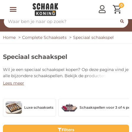
0
Home
Complete Schaaksets
Speciaal schaakspel
Speciaal schaakspel
Wil je een speciaal schaakspel kopen? Op deze pagina vind je
alle bijzondere schaakspellen. Bekijk de producten en bestel
eenvoudig online.
Lees meer
Luxe schaaksets
Schaakspellen voor 3 of 4 pe
Filters