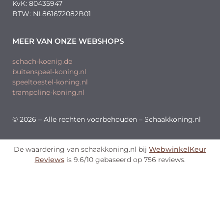
KvK: 80435947
BTW: NL861672082B01
MEER VAN ONZE WEBSHOPS
schach-koenig.de
buitenspeel-koning.nl
speeltoestel-koning.nl
trampoline-koning.nl
© 2026 – Alle rechten voorbehouden – Schaakkoning.nl
De waardering van schaakkoning.nl bij
WebwinkelKeur
Reviews
is 9.6/10 gebaseerd op 756 reviews.