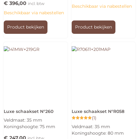
€
396,00
incl. btw
Beschikbaar via nabestellen
Beschikbaar via nabestellen
Product bekijken
Product bekijken
Luxe schaakset N°260
Luxe schaakset N°R058
(1)
Veldmaat: 35 mm
Gewaardeerd
Koningshoogte: 75 mm
Veldmaat: 35 mm
5.00
uit 5
Koningshoogte: 80 mm
€
247,00
incl. btw