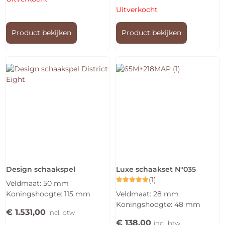
Uitverkocht
Product bekijken
Product bekijken
Design schaakspel
Luxe schaakset N°035
(1)
Veldmaat: 50 mm
Gewaardeerd
Koningshoogte: 115 mm
Veldmaat: 28 mm
5.00
uit 5
Koningshoogte: 48 mm
€
1.531,00
incl. btw
€
138,00
incl. btw