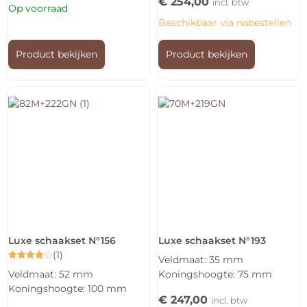
€
254,00
incl. btw
Op voorraad
Beschikbaar via nabestellen
Product bekijken
Product bekijken
Luxe schaakset N°156
Luxe schaakset N°193
(1)
Veldmaat: 35 mm
Gewaardeerd
Veldmaat: 52 mm
Koningshoogte: 75 mm
4.00
uit 5
Koningshoogte: 100 mm
€
247,00
incl. btw