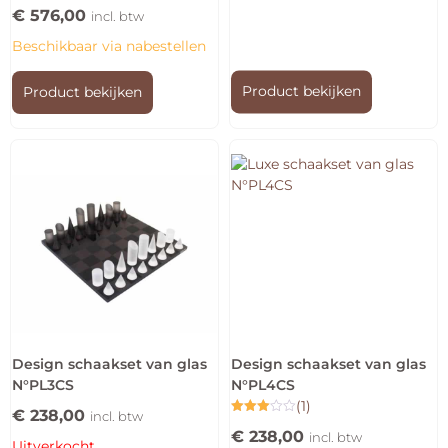
€
576,00
incl. btw
Beschikbaar via nabestellen
Product bekijken
Product bekijken
Design schaakset van glas
Design schaakset van glas
N°PL3CS
N°PL4CS
(1)
€
238,00
incl. btw
Gewaardeerd
€
238,00
3.00
incl. btw
Uitverkocht
uit 5