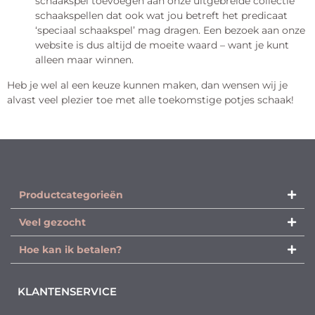
schaakspel toevoegen aan onze uitgebreide collectie
schaakspellen dat ook wat jou betreft het predicaat
‘speciaal schaakspel’ mag dragen. Een bezoek aan onze
website is dus altijd de moeite waard – want je kunt
alleen maar winnen.
Heb je wel al een keuze kunnen maken, dan wensen wij je
alvast veel plezier toe met alle toekomstige potjes schaak!
Productcategorieën​
Veel gezocht
Hoe kan ik betalen?
KLANTENSERVICE