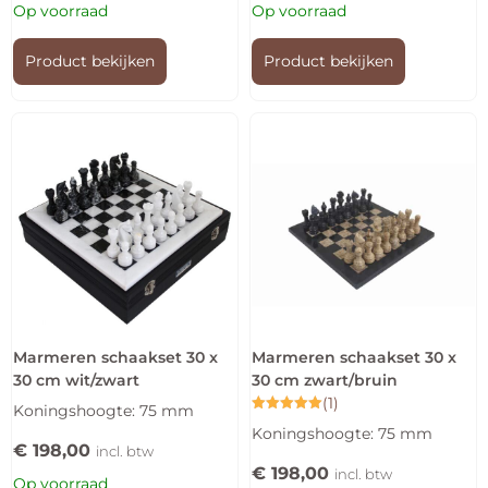
Op voorraad
Op voorraad
Product bekijken
Product bekijken
Marmeren schaakset 30 x
Marmeren schaakset 30 x
30 cm wit/zwart
30 cm zwart/bruin
(1)
Koningshoogte: 75 mm
Gewaardeerd
Koningshoogte: 75 mm
5.00
€
198,00
uit 5
incl. btw
€
198,00
incl. btw
Op voorraad