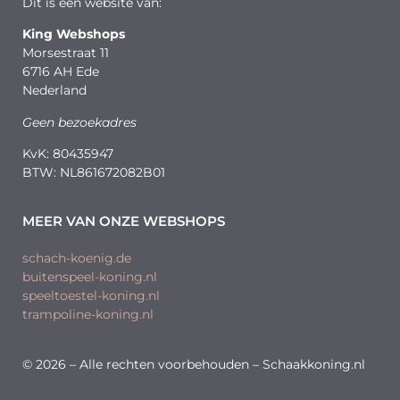
Dit is een website van:
King Webshops
Morsestraat 11
6716 AH Ede
Nederland
Geen bezoekadres
KvK: 80435947
BTW: NL861672082B01
MEER VAN ONZE WEBSHOPS
schach-koenig.de
buitenspeel-koning.nl
speeltoestel-koning.nl
trampoline-koning.nl
© 2026 – Alle rechten voorbehouden – Schaakkoning.nl