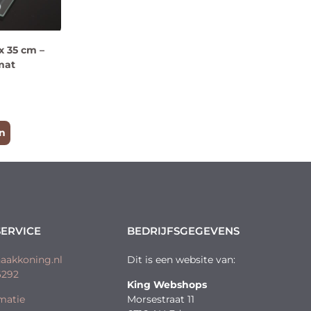
x 35 cm –
mat
n
ERVICE
BEDRIJFSGEGEVENS
aakkoning.nl
Dit is een website van:
6292
King Webshops
matie
Morsestraat 11