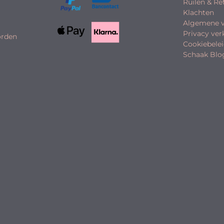
Ruilen & R
Klachten
Algemene 
Privacy ver
orden
Cookiebele
Schaak Blo