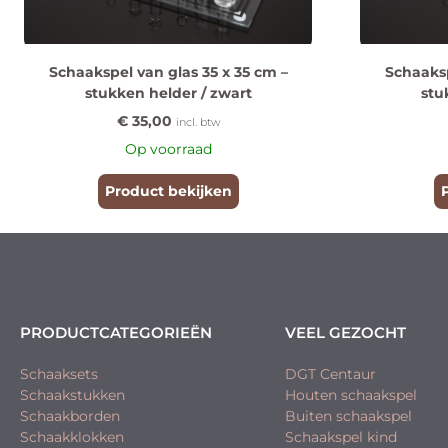
Schaakspel van glas 35 x 35 cm –
Schaaksp
stukken helder / zwart
stu
€
35,00
incl. btw
Op voorraad
Product bekijken
PRODUCTCATEGORIEËN
VEEL GEZOCHT
Schaaksets
DGT Centaur
Schaakstukken
Houten schaakspel
Schaakborden
Buiten schaakspel
Schaakklokken
Schaakspel kind