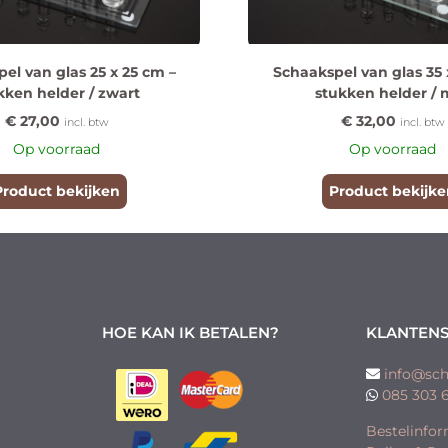
el van glas 25 x 25 cm –
Schaakspel van glas 35 
kken helder / zwart
stukken helder / 
€
27,00
€
32,00
incl. btw
incl. btw
Op voorraad
Op voorraad
Product bekijken
Product bekijke
HOE KAN IK BETALEN?
KLANTENS
info@sch
085 303 
Bestelinfor