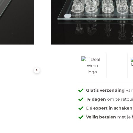
Op voorraad
Levertijd: Op werkdage
Toevoegen aa
Gratis verzending
van
14 dagen
om te retou
Dé
expert in schaken
Veilig betalen
met je 