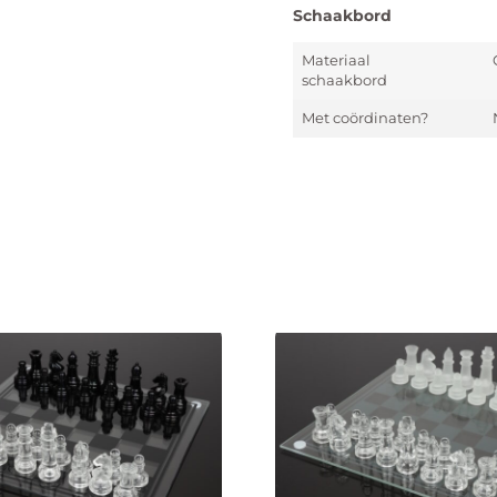
Schaakbord
Materiaal
schaakbord
Met coördinaten?