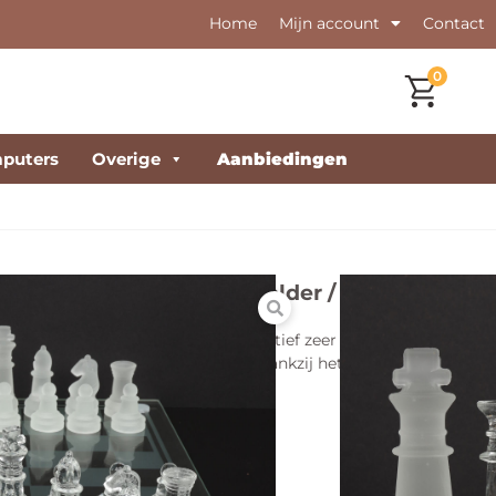
Home
Mijn account
Contact
0
puters
Overige
Aanbiedingen
s 25 x 25 cm – stukken helder / mat
eze schaakset is gemaakt van kwalitatief zeer goed glas.
n ligt ook nog eens fijn in de hand. Dankzij het compacte
gemakkelijk weer op.