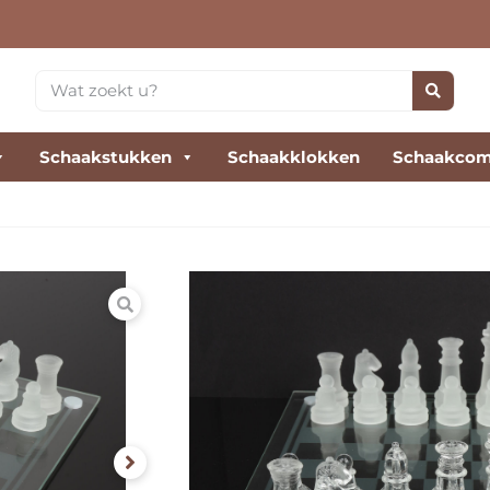
Schaakstukken
Schaakklokken
Schaakcom
Schaakspel van gla
Wil jij schaken in stijl? D
Het ziet er prachtig uit e
formaat berg je het spel 
€
26,00
incl. btw