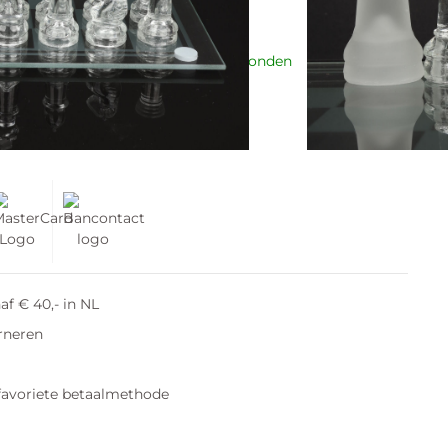
n voor 21:00 besteld = Vandaag verzonden
n winkelwagen
af € 40,- in NL
rneren
favoriete betaalmethode