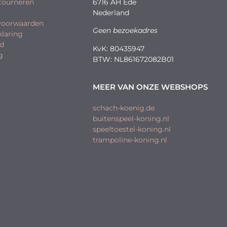
etourneren
6716 AH Ede
Nederland
voorwaarden
Geen bezoekadres
klaring
id
KvK: 80435947
g
BTW: NL861672082B01
MEER VAN ONZE WEBSHOPS
schach-koenig.de
buitenspeel-koning.nl
speeltoestel-koning.nl
trampoline-koning.nl