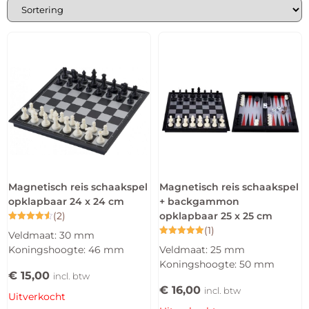
Magnetisch reis schaakspel
Magnetisch reis schaakspel
opklapbaar 24 x 24 cm
+ backgammon
(2)
opklapbaar 25 x 25 cm
Gewaardeerd
(1)
Veldmaat: 30 mm
4.50
Gewaardeerd
uit 5
Koningshoogte: 46 mm
Veldmaat: 25 mm
5.00
uit 5
Koningshoogte: 50 mm
€
15,00
incl. btw
€
16,00
incl. btw
Uitverkocht