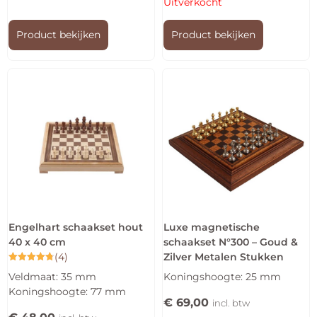
Uitverkocht
Product bekijken
Product bekijken
Engelhart schaakset hout
Luxe magnetische
40 x 40 cm
schaakset N°300 – Goud &
(4)
Zilver Metalen Stukken
Gewaardeerd
Veldmaat: 35 mm
Koningshoogte: 25 mm
4.75
uit 5
Koningshoogte: 77 mm
€
69,00
incl. btw