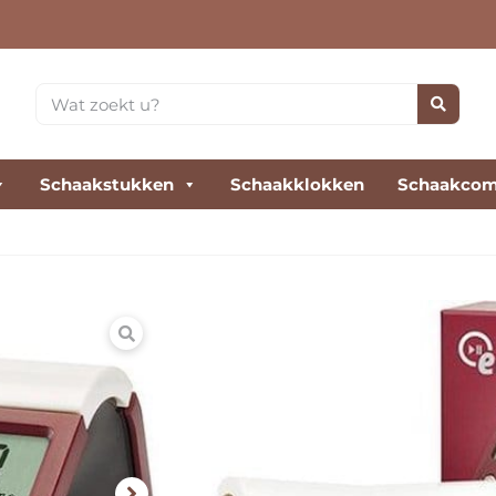
Schaakstukken
Schaakklokken
Schaakcom
DGT Easy Crimson
De DGT Easy (Crimson Cruz)
iedereen en voor elk spel
€
36,00
incl. btw