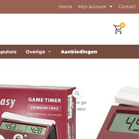
Home
Mijn account
Contact
0
puters
Overige
Aanbiedingen
 Cruz schaakklok
 is de eerste digitale spel timer die geschikt is voor
. Het combineert hoge kwaliteit met absolute eenvoud.