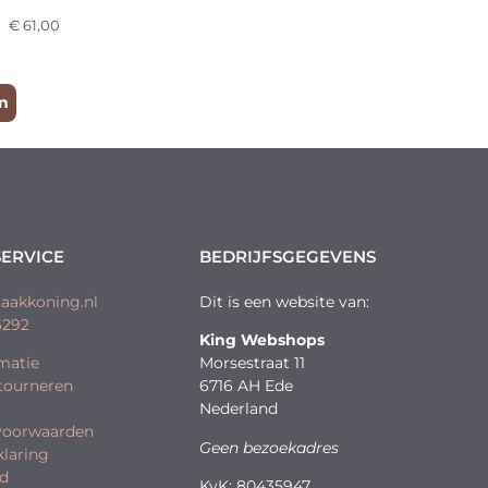
€
61,00
n
ERVICE
BEDRIJFSGEGEVENS
aakkoning.nl
Dit is een website van:
6292
King Webshops
matie
Morsestraat 11
etourneren
6716 AH Ede
Nederland
voorwaarden
Geen bezoekadres
klaring
id
KvK: 80435947