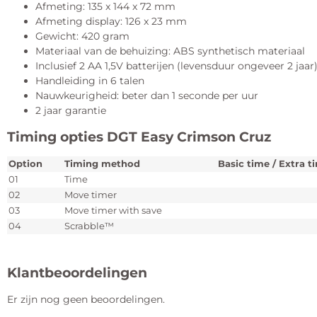
Afmeting: 135 x 144 x 72 mm
Afmeting display: 126 x 23 mm
Gewicht: 420 gram
Materiaal van de behuizing: ABS synthetisch materiaal
Inclusief 2 AA 1,5V batterijen (levensduur ongeveer 2 jaar
Handleiding in 6 talen
Nauwkeurigheid: beter dan 1 seconde per uur
2 jaar garantie
Timing opties DGT Easy Crimson Cruz
Option
Timing method
Basic time / Extra t
01
Time
02
Move timer
03
Move timer with save
04
Scrabble™
Klantbeoordelingen
Er zijn nog geen beoordelingen.