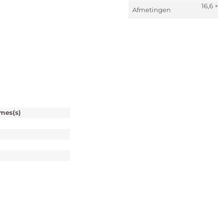
16,6 
Afmetingen
)
imes(s)