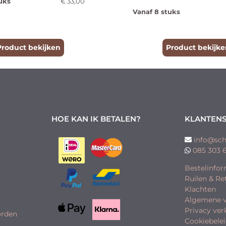
uks
€
33,00
Vanaf 8 stuks
Product bekijken
Product bekijke
HOE KAN IK BETALEN?
KLANTENS
info@sch
085 303 
Bestelinfor
Ruilen & R
Klachten
Algemene 
Privacy ver
orden
Cookiebele