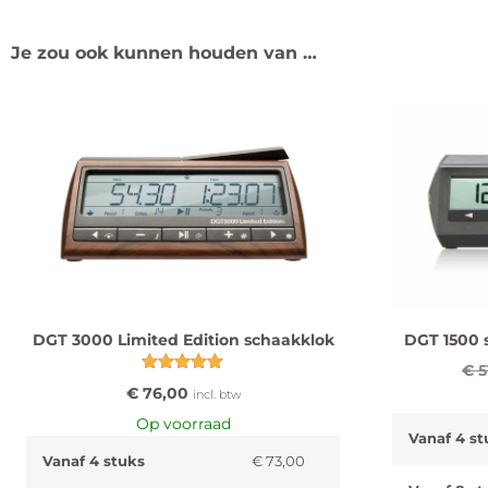
Je zou ook kunnen houden van …
DGT 3000 Limited Edition schaakklok
DGT 1500 s
€
5
Gewaardeerd
€
76,00
incl. btw
5.00
uit 5
Op voorraad
Vanaf 4 st
Vanaf 4 stuks
€
73,00