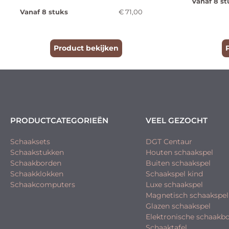
Vanaf 8 st
Vanaf 8 stuks
€
71,00
Product bekijken
PRODUCTCATEGORIEËN
VEEL GEZOCHT
Schaaksets
DGT Centaur
Schaakstukken
Houten schaakspel
Schaakborden
Buiten schaakspel
Schaakklokken
Schaakspel kind
Schaakcomputers
Luxe schaakspel
Magnetisch schaakspel
Glazen schaakspel
Elektronische schaakb
Schaaktafel