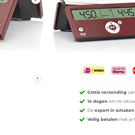
Uitverkocht
Mail mij zodra vo
Gratis verzending
van
14 dagen
om te retou
Dé
expert in schaken
Veilig betalen
met je 