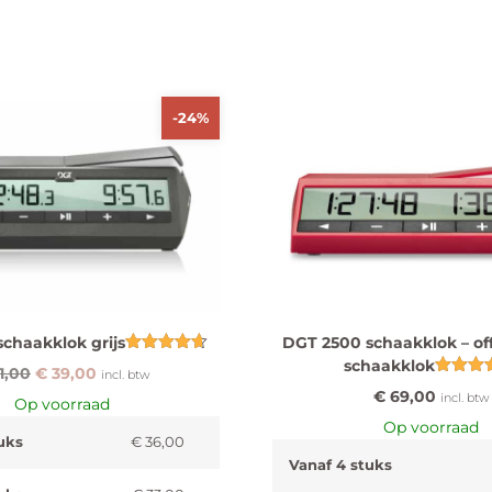
-24%
chaakklok grijs
DGT 2500 schaakklok – off
Gewaardeerd
schaakklok
1,00
€
39,00
incl. btw
4.67
Gewaard
uit 5
€
69,00
incl. btw
Op voorraad
5.00
uit 5
Op voorraad
uks
€
36,00
Vanaf 4 stuks