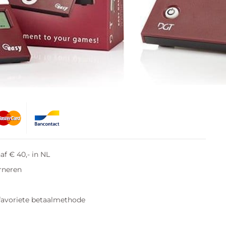
orradig
af € 40,- in NL
rneren
favoriete betaalmethode