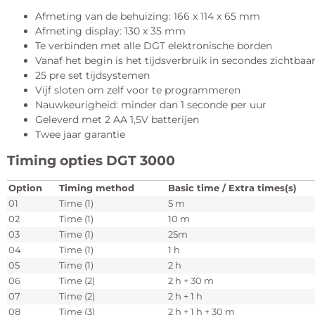
Afmeting van de behuizing: 166 x 114 x 65 mm
Afmeting display: 130 x 35 mm
Te verbinden met alle DGT elektronische borden
Vanaf het begin is het tijdsverbruik in secondes zichtbaa
25 pre set tijdsystemen
Vijf sloten om zelf voor te programmeren
Nauwkeurigheid: minder dan 1 seconde per uur
Geleverd met 2 AA 1,5V batterijen
Twee jaar garantie
Timing opties DGT 3000
Option
Timing method
Basic time / Extra times(s)
01
Time (1)
5 m
02
Time (1)
10 m
03
Time (1)
25m
04
Time (1)
1 h
05
Time (1)
2 h
06
Time (2)
2 h + 30 m
07
Time (2)
2 h + 1 h
08
Time (3)
2 h + 1 h + 30 m