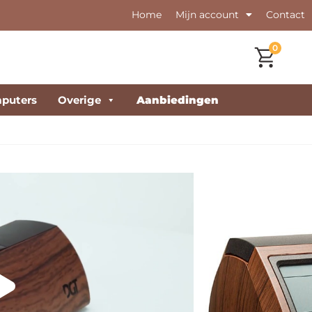
Home
Mijn account
Contact
0
puters
Overige
Aanbiedingen
Edition schaakklok
ingen)
n DGT te vieren, is er een Limited Edition van de DGT
rkt gebracht.