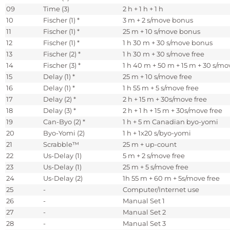
09
Time (3)
2 h + 1 h + 1 h
10
Fischer (1) *
3 m + 2 s/move bonus
11
Fischer (1) *
25 m + 10 s/move bonus
12
Fischer (1) *
1 h 30 m + 30 s/move bonus
13
Fischer (2) *
1 h 30 m + 30 s/move free
14
Fischer (3) *
1 h 40 m + 50 m + 15 m + 30 s/mo
15
Delay (1) *
25 m + 10 s/move free
16
Delay (1) *
1 h 55 m + 5 s/move free
17
Delay (2) *
2 h + 15 m + 30s/move free
18
Delay (3) *
2 h + 1 h + 15 m + 30s/move free
19
Can-Byo (2) *
1 h + 5 m Canadian byo-yomi
20
Byo-Yomi (2)
1 h + 1x20 s/byo-yomi
21
Scrabble™
25 m + up-count
22
Us-Delay (1)
5 m + 2 s/move free
23
Us-Delay (1)
25 m + 5 s/move free
24
Us-Delay (2)
1h 55 m + 60 m + 5s/move free
25
-
Computer/Internet use
26
-
Manual Set 1
27
-
Manual Set 2
28
-
Manual Set 3