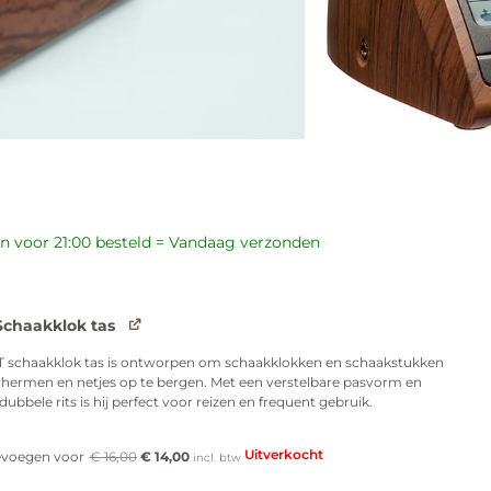
€
73,00
€
71,00
n voor 21:00 besteld = Vandaag verzonden
chaakklok tas
 schaakklok tas is ontworpen om schaakklokken en schaakstukken
chermen en netjes op te bergen. Met een verstelbare pasvorm en
 dubbele rits is hij perfect voor reizen en frequent gebruik.
Uitverkocht
voegen voor
€
16,00
€
14,00
incl. btw