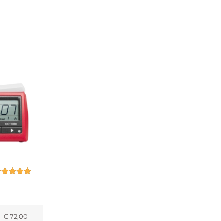
ewaardeerd
5.00
uit 5
€
72,00