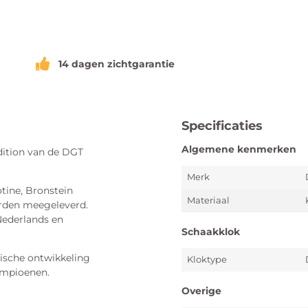
14 dagen zichtgarantie
Specificaties
Algemene kenmerken
dition van de DGT
Merk
tine, Bronstein
Materiaal
worden meegeleverd.
 Nederlands en
Schaakklok
rische ontwikkeling
Kloktype
kampioenen.
Overige