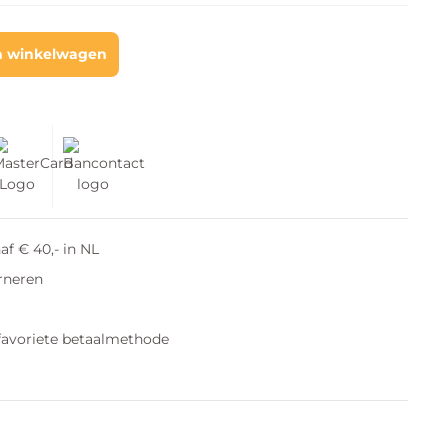
n winkelwagen
af € 40,- in NL
rneren
favoriete betaalmethode