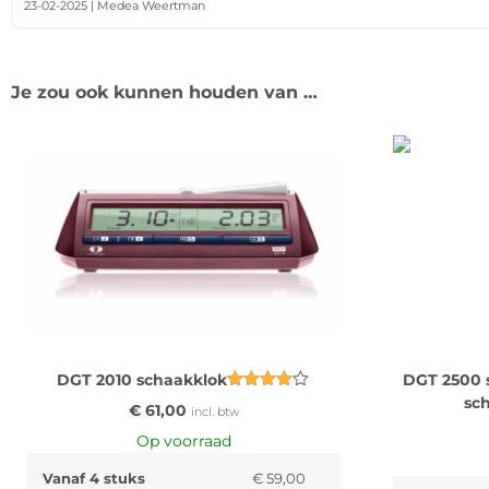
23-02-2025 | Medea Weertman
Je zou ook kunnen houden van …
DGT 2010 schaakklok
DGT 2500 s
Gewaardeerd
sc
€
61,00
incl. btw
4.00
uit 5
Op voorraad
Vanaf 4 stuks
€
59,00