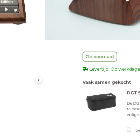
Vanaf 4 stuks
Vanaf 8 stuks
Op voorraad
Levertijd: Op werkdage
Vaak samen gekocht
DGT S
De DGT
te bes
veilige
Toe