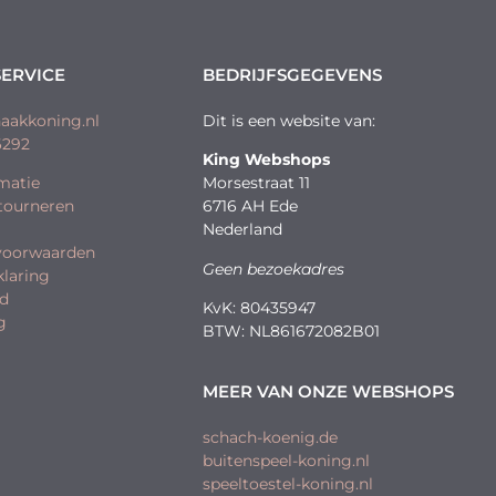
ERVICE
BEDRIJFSGEGEVENS
aakkoning.nl
Dit is een website van:
6292
King Webshops
matie
Morsestraat 11
etourneren
6716 AH Ede
Nederland
voorwaarden
Geen bezoekadres
klaring
id
KvK: 80435947
g
BTW: NL861672082B01
MEER VAN ONZE WEBSHOPS
schach-koenig.de
buitenspeel-koning.nl
speeltoestel-koning.nl