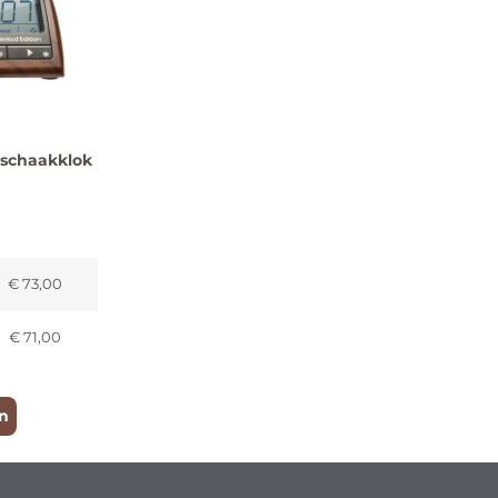
 schaakklok
€
73,00
€
71,00
n