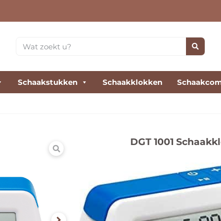
Schaakstukken
Schaakklokken
Schaakcom
DGT 1001 Schaakkl
De DGT 1001 schaakklok bl
scholen (schoolschaak), s
€
25,00
€
32,00
incl. btw