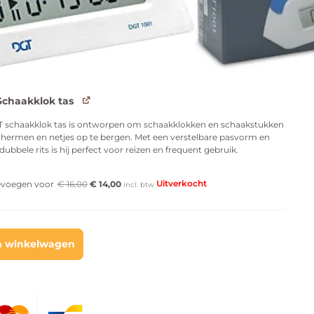
n voor 21:00 besteld = Vandaag verzonden
chaakklok tas
 schaakklok tas is ontworpen om schaakklokken en schaakstukken
chermen en netjes op te bergen. Met een verstelbare pasvorm en
 dubbele rits is hij perfect voor reizen en frequent gebruik.
Uitverkocht
voegen voor
€
16,00
€
14,00
incl. btw
n winkelwagen