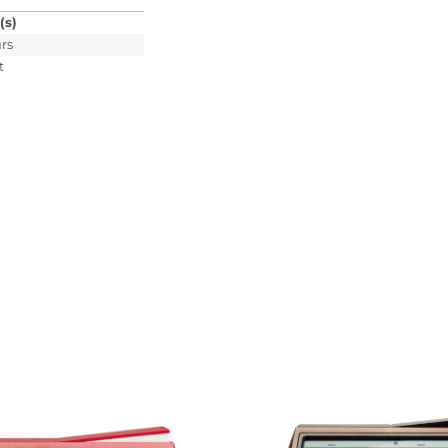
(s)
rs
t