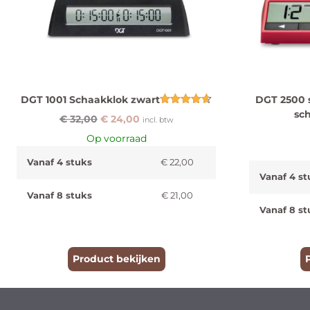
DGT 1001 Schaakklok zwart
DGT 2500 s
Gewaardeerd
sc
€
32,00
€
24,00
incl. btw
4.67
uit 5
Op voorraad
Vanaf 4 stuks
€
22,00
Vanaf 4 st
Vanaf 8 stuks
€
21,00
Vanaf 8 st
Product bekijken