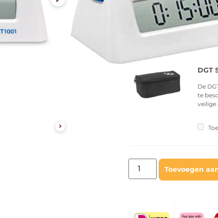
Op voorraad
Levertijd: Op werkdage
Vaak samen gekocht
DGT S
De DGT
te bes
veilige
Toe
Toevoegen aa