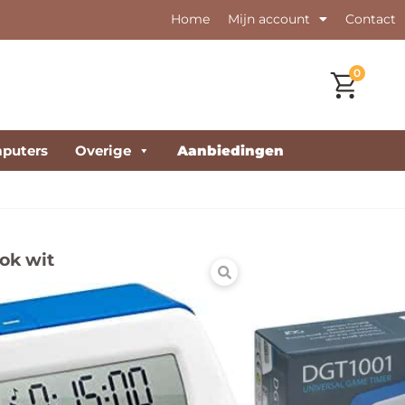
Home
Mijn account
Contact
0
puters
Overige
Aanbiedingen
ok wit
ack is een universele schaakklok met name geschikt voor
chaakverenigingen en voor thuisschakers.