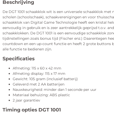
Beschrijving
De DGT 1001 schaakklok wit is een universele schaakklok met
scholen (schoolschaak), schaakverenigingen en voor thuisscha
schaakklok van Digital Game Technologie heeft een kristal helde
eenvoudig in gebruik en is zeer aantrekkelijk geprijsd t.o.v. and
schaakklokken. De DGT 1001 is een eenvoudige schaakklok zon
tijdinstellingen zoals bonus tijd (Fischer enz.) Daarentegen he
countdown en een up-count functie en heeft 2 grote button
alle functie te bedienen zijn.
Specificaties
Afmeting: 115 x 60 x 42 mm
Afmeting display: 115 x 17 mm
Gewicht: 105 gram (inclusief batterij)
Geleverd met 2 AA batterijen
Nauwkeurigheid: minder dan 1 seconde per uur
Materiaal behuizing: ABS plastic
2 jaar garantiev
Timing opties DGT 1001