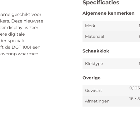
Specificaties
Algemene kenmerken
 name geschikt voor
kers. Deze nieuwste
Merk
r display, is zeer
ere digitale
Materiaal
der speciale
eft de DGT 1001 een
Schaakklok
s bovenop waarmee
Kloktype
Overige
0,105
Gewicht
16 × 
Afmetingen