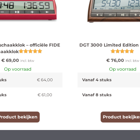
chaakklok – officiële FIDE
DGT 3000 Limited Edition
haakklok
Gewaardeerd
Gewaardeerd
€
69,00
€
76,00
incl. btw
incl. btw
5.00
5.00
uit 5
uit 5
Op voorraad
Op voorraad
uks
€
64,00
Vanaf 4 stuks
uks
€
61,00
Vanaf 8 stuks
Product bekijken
Product bekijke