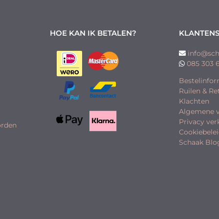
HOE KAN IK BETALEN?
KLANTENS
info@sch
085 303 
Bestelinfor
Ruilen & R
Klachten
Algemene 
Privacy ver
orden
Cookiebele
Schaak Blo