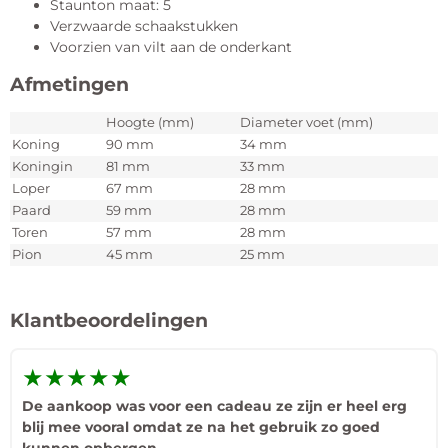
Staunton maat: 5
Verzwaarde schaakstukken
Voorzien van vilt aan de onderkant
Afmetingen
Hoogte (mm)
Diameter voet (mm)
Koning
90 mm
34 mm
Koningin
81 mm
33 mm
Loper
67 mm
28 mm
Paard
59 mm
28 mm
Toren
57 mm
28 mm
Pion
45 mm
25 mm
Klantbeoordelingen
★★★★★
De aankoop was voor een cadeau ze zijn er heel erg
blij mee vooral omdat ze na het gebruik zo goed
kunnen opbergen