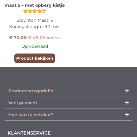
maat 5 – met opberg kistje
Gewaardeerd
Staunton Maat: 5
4.40
Koningshoogte: 90 mm
uit 5
€
70,00
€
48,00
incl. btw
Op voorraad
Product bekijken
Productcategorieën​
Veel gezocht
Hoe kan ik betalen?
KLANTENSERVICE