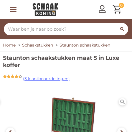
0
Home
Schaakstukken
Staunton schaakstukken
Staunton schaakstukken maat 5 in Luxe
koffer
(
3
klantbeoordelingen)
Gewaardeerd
3
4.33
op 5
gebaseerd
op
klant
waarderingen