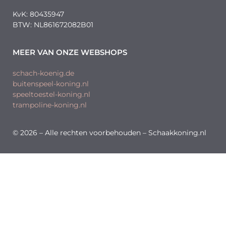
KvK: 80435947
BTW: NL861672082B01
MEER VAN ONZE WEBSHOPS
schach-koenig.de
buitenspeel-koning.nl
speeltoestel-koning.nl
trampoline-koning.nl
© 2026 – Alle rechten voorbehouden – Schaakkoning.nl