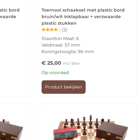
stic bord
Toernooi schaakset met plastic bord
zwaarde
bruin/wit inklapbaar + verzwaarde
plastic stukken
(2)
Gewaardeerd
Staunton Maat: 6
4.00
uit 5
Veldmaat: 57 mm
Koningshoogte: 96 mm
€
25,00
incl. btw
Op voorraad
Product bekijken