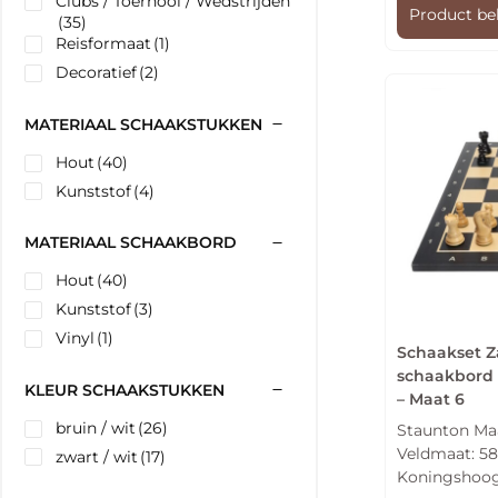
Clubs / Toernooi / Wedstrijden
Product be
(35)
Reisformaat
(1)
Decoratief
(2)
MATERIAAL SCHAAKSTUKKEN
Hout
(40)
Kunststof
(4)
MATERIAAL SCHAAKBORD
Hout
(40)
Kunststof
(3)
Vinyl
(1)
Schaakset Z
schaakbord 
KLEUR SCHAAKSTUKKEN
– Maat 6
bruin / wit
(26)
Staunton Maa
Veldmaat: 
zwart / wit
(17)
Koningshoo