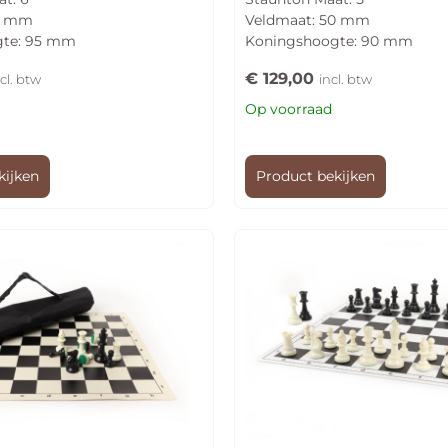
5 mm
Veldmaat: 50 mm
gte: 95 mm
Koningshoogte: 90 mm
€
129,00
cl. btw
incl. btw
Op voorraad
kijken
Product bekijken