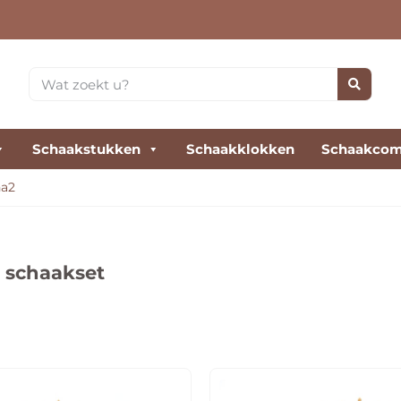
Schaakstukken
Schaakklokken
Schaakcom
na2
 schaakset