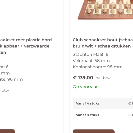
haakset met plastic bord
Club schaakset hout (scha
nklapbaar + verzwaarde
bruin/wit + schaakstukken 
ken
Staunton Maat: 6
Veldmaat: 58 mm
t: 6
Koningshoogte: 98 mm
7 mm
€
139,00
incl. btw
gte: 96 mm
Op voorraad
l. btw
Vanaf 4 stuks
€
1
Vanaf 8 stuks
€
1