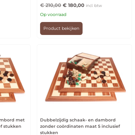
€
210,00
€
180,00
incl. btw
Op voorraad
Product bekijken
dambord met
Dubbelzijdig schaak- en dambord
ef stukken
zonder coördinaten maat 5 inclusief
stukken