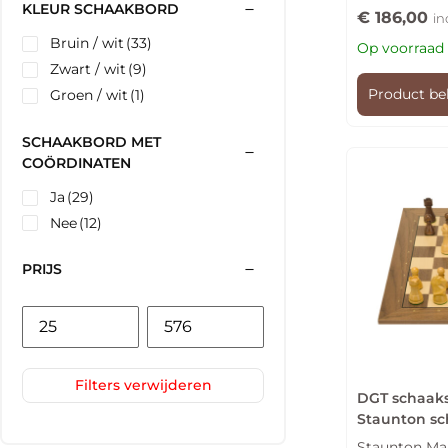
KLEUR SCHAAKBORD
€
186,00
in
Bruin / wit
(33)
Op voorraad
Zwart / wit
(9)
Product be
Groen / wit
(1)
SCHAAKBORD MET
COÖRDINATEN
Ja
(29)
Nee
(12)
PRIJS
Filters verwijderen
DGT schaaks
Staunton s
Staunton Maa