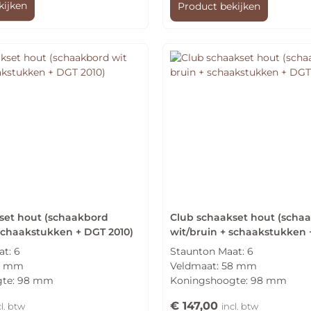
kijken
Product bekijken
set hout (schaakbord
Club schaakset hout (scha
 schaakstukken + DGT 2010)
wit/bruin + schaakstukken 
t: 6
Staunton Maat: 6
58 mm
Veldmaat: 58 mm
gte: 98 mm
Koningshoogte: 98 mm
€
147,00
cl. btw
incl. btw