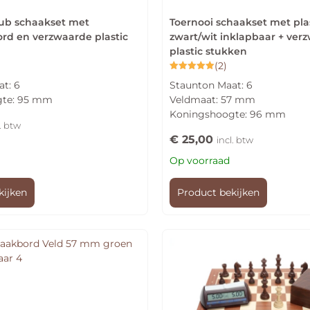
club schaakset met
Toernooi schaakset met pla
ord en verzwaarde plastic
zwart/wit inklapbaar + ver
plastic stukken
(2)
Gewaardeerd
t: 6
Staunton Maat: 6
5.00
uit 5
gte: 95 mm
Veldmaat: 57 mm
Koningshoogte: 96 mm
l. btw
€
25,00
incl. btw
Op voorraad
kijken
Product bekijken