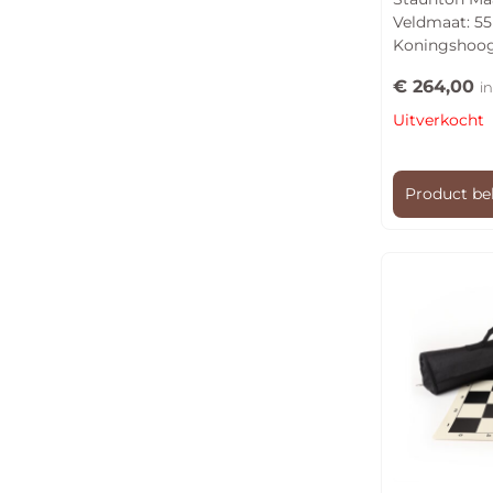
Veldmaat: 5
Koningshoo
€
264,00
in
Uitverkocht
Product be