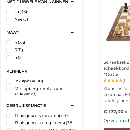
MET DUBBELE KONINGINNEN
Ja
(36)
Nee
(3)
MAAT
6
(23)
5
(11)
4
(3)
Schaakset Z
schaakbord 
KENMERK
Maat 5
(1)
Inklapbaar
(10)
Gewaardeerd
Met opbergruimte voor
Staunton Maa
5.00
uit 5
stukken
(9)
Veldmaat: 
Koningshoo
GEBRUIKSFUNCTIE
€
172,00
in
Thuisgebruik (ervaren)
(40)
Op voorraad
Thuisgebruik (beginners)
(38)