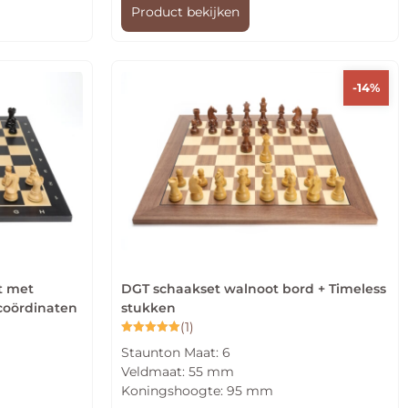
Product bekijken
-14%
t met
DGT schaakset walnoot bord + Timeless
coördinaten
stukken
(1)
Gewaardeerd
Staunton Maat: 6
5.00
uit 5
Veldmaat: 55 mm
Koningshoogte: 95 mm