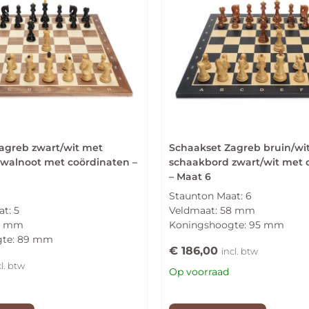
agreb zwart/wit met
Schaakset Zagreb bruin/wi
walnoot met coördinaten –
schaakbord zwart/wit met 
– Maat 6
Staunton Maat: 6
t: 5
Veldmaat: 58 mm
50 mm
Koningshoogte: 95 mm
gte: 89 mm
€
186,00
incl. btw
cl. btw
Op voorraad