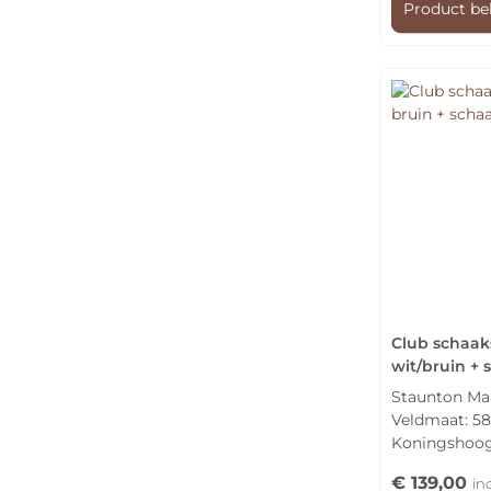
Product be
Club schaak
wit/bruin +
Staunton Maa
Veldmaat: 
Koningshoo
€
139,00
in