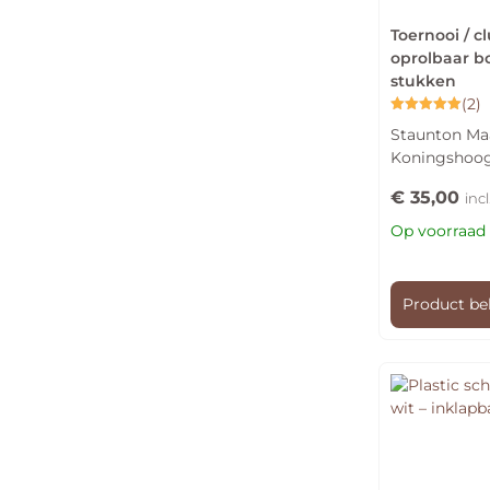
Toernooi / 
oprolbaar b
stukken
(2)
Gewaardeerd
Staunton Maa
5.00
uit 5
Koningshoo
€
35,00
inc
Op voorraad
Product be