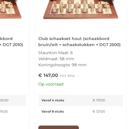
akbord
Club schaakset hout (schaakbord
+ DGT 2010)
bruin/wit + schaakstukken + DGT 2500)
Staunton Maat: 6
Veldmaat: 58 mm
Koningshoogte: 98 mm
€
147,00
incl. btw
Op voorraad
29,00
Vanaf 4 stuks
€
137,00
19,00
Vanaf 8 stuks
€
127,00