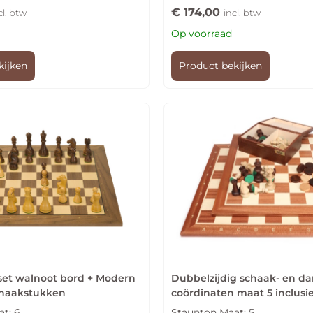
€
174,00
cl. btw
incl. btw
Op voorraad
kijken
Product bekijken
et walnoot bord + Modern
Dubbelzijdig schaak- en 
chaakstukken
coördinaten maat 5 inclusi
t: 6
Staunton Maat: 5