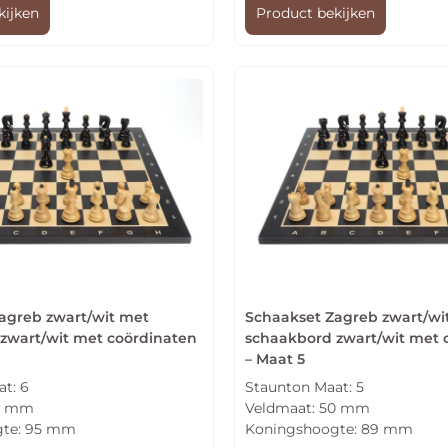
kijken
Product bekijken
agreb zwart/wit met
Schaakset Zagreb zwart/wi
zwart/wit met coördinaten
schaakbord zwart/wit met 
– Maat 5
t: 6
Staunton Maat: 5
58 mm
Veldmaat: 50 mm
gte: 95 mm
Koningshoogte: 89 mm