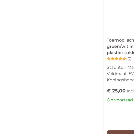
Toernooi sc
groen/wit i
plastic stuk
(3)
Gewaardeerd
Staunton Maa
5.00
uit 5
Veldmaat: 5
Koningshoo
€
25,00
inc
Op voorraad