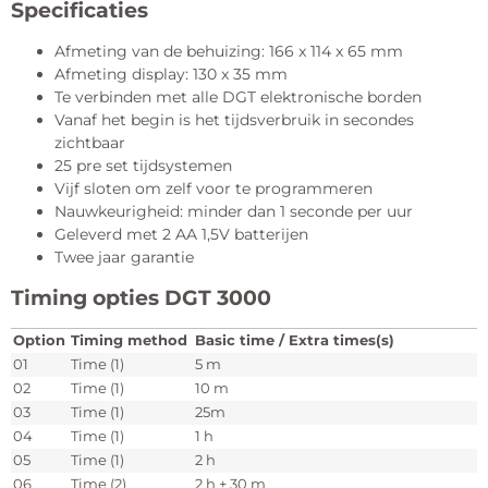
Specificaties
Afmeting van de behuizing: 166 x 114 x 65 mm
Afmeting display: 130 x 35 mm
Te verbinden met alle DGT elektronische borden
Vanaf het begin is het tijdsverbruik in secondes
zichtbaar
25 pre set tijdsystemen
Vijf sloten om zelf voor te programmeren
Nauwkeurigheid: minder dan 1 seconde per uur
Geleverd met 2 AA 1,5V batterijen
Twee jaar garantie
Timing opties DGT 3000
Option
Timing method
Basic time / Extra times(s)
01
Time (1)
5 m
02
Time (1)
10 m
03
Time (1)
25m
04
Time (1)
1 h
05
Time (1)
2 h
06
Time (2)
2 h + 30 m