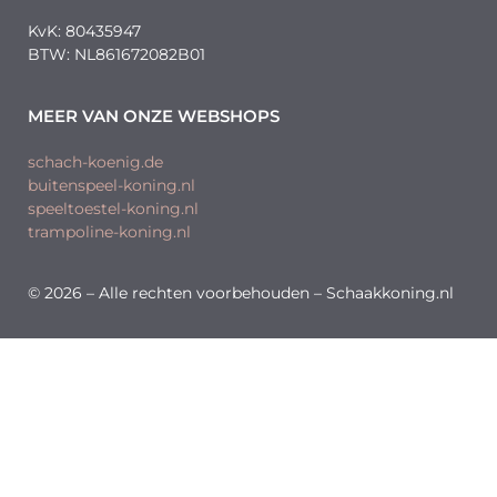
KvK: 80435947
BTW: NL861672082B01
MEER VAN ONZE WEBSHOPS
schach-koenig.de
buitenspeel-koning.nl
speeltoestel-koning.nl
trampoline-koning.nl
© 2026 – Alle rechten voorbehouden – Schaakkoning.nl