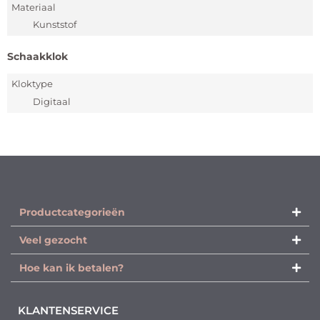
Materiaal
Kunststof
Schaakklok
Kloktype
Digitaal
Productcategorieën​
Veel gezocht
Hoe kan ik betalen?
KLANTENSERVICE