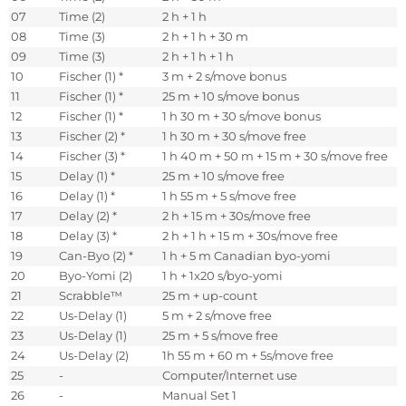
07
Time (2)
2 h + 1 h
08
Time (3)
2 h + 1 h + 30 m
09
Time (3)
2 h + 1 h + 1 h
10
Fischer (1) *
3 m + 2 s/move bonus
11
Fischer (1) *
25 m + 10 s/move bonus
12
Fischer (1) *
1 h 30 m + 30 s/move bonus
13
Fischer (2) *
1 h 30 m + 30 s/move free
14
Fischer (3) *
1 h 40 m + 50 m + 15 m + 30 s/move free
15
Delay (1) *
25 m + 10 s/move free
16
Delay (1) *
1 h 55 m + 5 s/move free
17
Delay (2) *
2 h + 15 m + 30s/move free
18
Delay (3) *
2 h + 1 h + 15 m + 30s/move free
19
Can-Byo (2) *
1 h + 5 m Canadian byo-yomi
20
Byo-Yomi (2)
1 h + 1x20 s/byo-yomi
21
Scrabble™
25 m + up-count
22
Us-Delay (1)
5 m + 2 s/move free
23
Us-Delay (1)
25 m + 5 s/move free
24
Us-Delay (2)
1h 55 m + 60 m + 5s/move free
25
-
Computer/Internet use
26
-
Manual Set 1