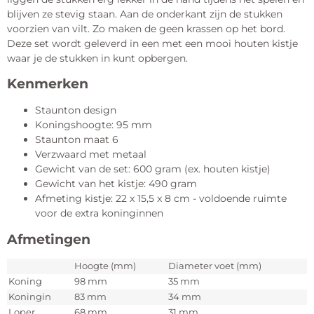
blijven ze stevig staan. Aan de onderkant zijn de stukken
voorzien van vilt. Zo maken de geen krassen op het bord.
Deze set wordt geleverd in een met een mooi houten kistje
waar je de stukken in kunt opbergen.
Kenmerken
Staunton design
Koningshoogte: 95 mm
Staunton maat 6
Verzwaard met metaal
Gewicht van de set: 600 gram (ex. houten kistje)
Gewicht van het kistje: 490 gram
Afmeting kistje: 22 x 15,5 x 8 cm - voldoende ruimte
voor de extra koninginnen
Afmetingen
Hoogte (mm)
Diameter voet (mm)
Koning
98 mm
35 mm
Koningin
83 mm
34 mm
Loper
68 mm
31 mm