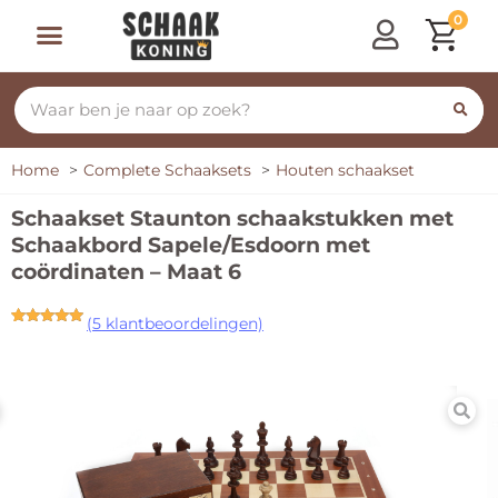
0
Home
Complete Schaaksets
Houten schaakset
Schaakset Staunton schaakstukken met
Schaakbord Sapele/Esdoorn met
coördinaten – Maat 6
(
5
klantbeoordelingen)
Gewaardeerd
5
5.00
op 5
gebaseerd
op
klant
waarderingen