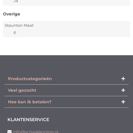
Ja
Overige
Staunton Maat
6
Productcategorieën​
Veel gezocht
Hoe kan ik betalen?
KLANTENSERVICE
info@schaakkoning.nl