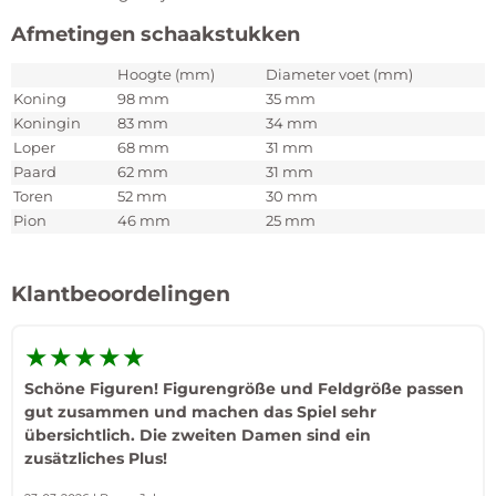
Afmetingen schaakstukken
Hoogte (mm)
Diameter voet (mm)
Koning
98 mm
35 mm
Koningin
83 mm
34 mm
Loper
68 mm
31 mm
Paard
62 mm
31 mm
Toren
52 mm
30 mm
Pion
46 mm
25 mm
Klantbeoordelingen
★★★★★
Schöne Figuren! Figurengröße und Feldgröße passen
gut zusammen und machen das Spiel sehr
übersichtlich. Die zweiten Damen sind ein
zusätzliches Plus!