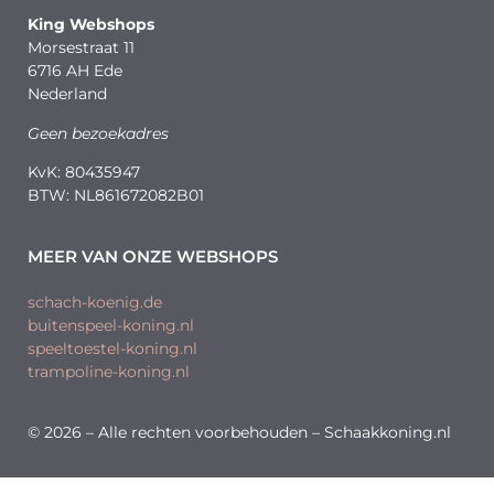
King Webshops
Morsestraat 11
6716 AH Ede
Nederland
Geen bezoekadres
KvK: 80435947
BTW: NL861672082B01
MEER VAN ONZE WEBSHOPS
schach-koenig.de
buitenspeel-koning.nl
speeltoestel-koning.nl
trampoline-koning.nl
© 2026 – Alle rechten voorbehouden – Schaakkoning.nl