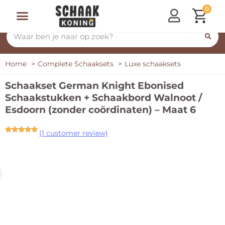
0
Home
Complete Schaaksets
Luxe schaaksets
Schaakset German Knight Ebonised
Schaakstukken + Schaakbord Walnoot /
Esdoorn (zonder coördinaten) – Maat 6
(
1
customer review)
Rated
1
5.00
out of 5
based on
customer
rating