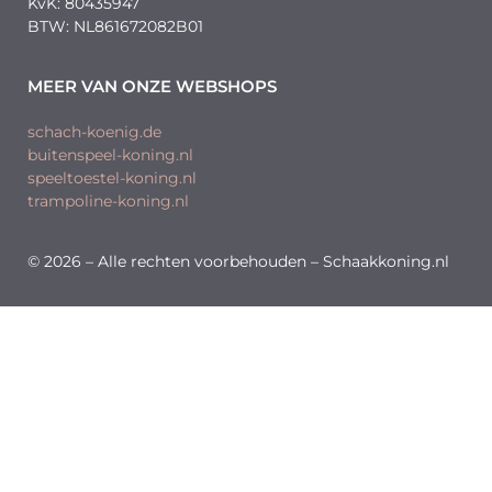
KvK: 80435947
BTW: NL861672082B01
MEER VAN ONZE WEBSHOPS
schach-koenig.de
buitenspeel-koning.nl
speeltoestel-koning.nl
trampoline-koning.nl
© 2026 – Alle rechten voorbehouden – Schaakkoning.nl