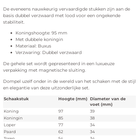
De eveneens nauwkeurig vervaardigde stukken zijn aan de
basis dubbel verzwaard met lood voor een ongekende
stabiliteit.
Koningshoogte: 95 mm
Met dubbele koningin
Materiaal: Buxus
Verzwaring: Dubbel verzwaard
De gehele set wordt gepresenteerd in een luxueuze
verpakking met magnetische sluiting.
Dompel uzelf onder in de wereld van het schaken met de stijl
en elegantie van deze uitzonderlijke set.
Schaakstuk
Hoogte (mm)
Diameter van de
voet (mm)
Koning
97
39
Koningin
85
38
Loper
77
34
Paard
62
34
Toren
54
34