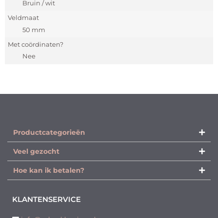
Bruin / wit
Veldmaat
50 mm
Met coördinaten?
Nee
Productcategorieën​
Veel gezocht
Hoe kan ik betalen?
KLANTENSERVICE