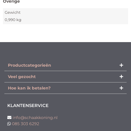
Overige
Gewicht
0,990 kg
Productcategorieën​
Veel gezocht
Hoe kan ik betalen?
KLANTENSERVICE
info@schaakkoning.nl
085 303 6292