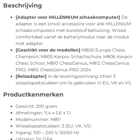
Beschrijving
[Adapter voor MILLENNIUM schaakcomputer]
De
adapter is een zinvol accessoire voor alle MILLENIUM
schaakcomputers met kunststof behuizing. Wissel
comfortabel vanaf de batterijmodus naar de modus
met adapter.
[Geschikt voor de modellen]
M800 Europe Chess
Champion, M805 Karpov Schachschule, M806 Karpov
Chess School, M810 ChessGenius, M812 ChessGenius
PRO, M815 ChessGenius PRO 2024
[Reisadapter]
In de leveringsomvang zitten 3
wisselopzetstukken om te gebruiken in EU, VK en VS.
Productkenmerken
Gewicht: 200 gram
Afmetingen: 11,4 x 5,6 x 1,1
Modelnummer: M811
Wisselopzetstukken: 3 (EU, VK, VS)
Ingang: 100 – 240 V, 50/60 Hz
Uitgang: 5V 0,6A