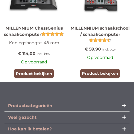
MILLENNIUM ChessGenius
MILLENNIUM schaakschool
schaakcomputer
/ schaakcomputer
Gewaardeerd
Koningshoogte: 48 mm
4.75
Gewaardeerd
uit 5
€
59,90
incl. btw
4.50
€
114,00
incl. btw
uit 5
Op voorraad
Op voorraad
Product bekijken
Product bekijken
Productcategorieën​
Veel gezocht
Hoe kan ik betalen?