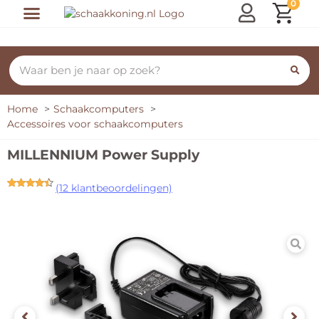
0
Home
Schaakcomputers
Accessoires voor schaakcomputers
MILLENNIUM Power Supply
(
12
klantbeoordelingen)
Gewaardeerd
12
4.25
op 5
gebaseerd
op
klant
waarderingen