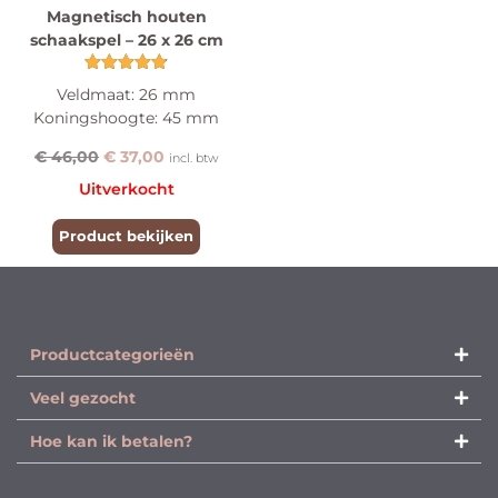
Magnetisch houten
schaakspel – 26 x 26 cm
Gewaardeerd
Veldmaat: 26 mm
4.86
Koningshoogte: 45 mm
uit 5
€
46,00
€
37,00
incl. btw
Uitverkocht
Product bekijken
Productcategorieën​
Veel gezocht
Hoe kan ik betalen?