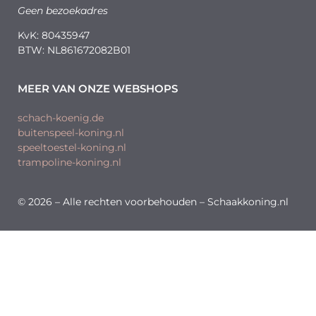
Geen bezoekadres
KvK: 80435947
BTW: NL861672082B01
MEER VAN ONZE WEBSHOPS
schach-koenig.de
buitenspeel-koning.nl
speeltoestel-koning.nl
trampoline-koning.nl
© 2026 – Alle rechten voorbehouden – Schaakkoning.nl