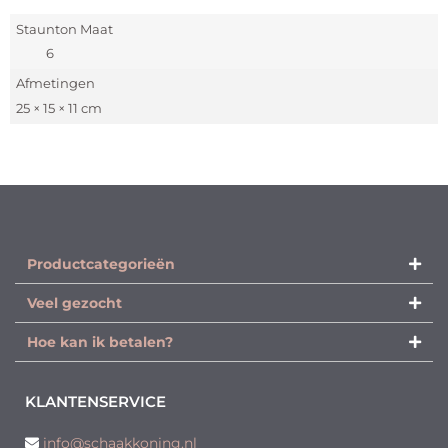
Staunton Maat
6
Afmetingen
25 × 15 × 11 cm
Productcategorieën​
Veel gezocht
Hoe kan ik betalen?
KLANTENSERVICE
info@schaakkoning.nl