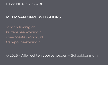
BTW: NL861672082B01
MEER VAN ONZE WEBSHOPS
schach-koenig.de
buitenspeel-koning.nl
speeltoestel-koning.nl
trampoline-koning.nl
© 2026 – Alle rechten voorbehouden – Schaakkoning.nl