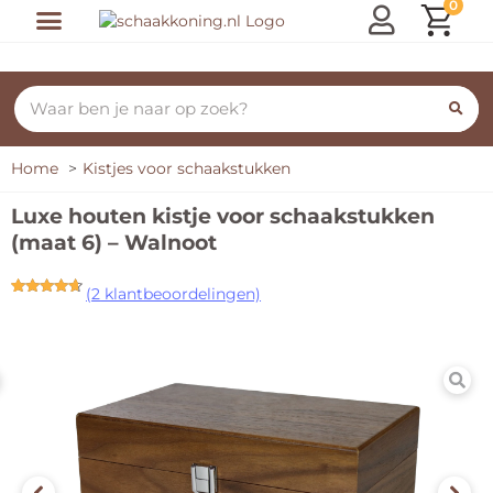
0
Home
Kistjes voor schaakstukken
Luxe houten kistje voor schaakstukken
(maat 6) – Walnoot
(
2
klantbeoordelingen)
Gewaardeerd
2
4.50
op 5
gebaseerd
op
klant
waarderingen