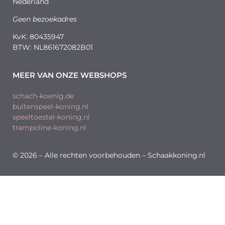
Nederland
Geen bezoekadres
KvK: 80435947
BTW: NL861672082B01
MEER VAN ONZE WEBSHOPS
schach-koenig.de
buitenspeel-koning.nl
speeltoestel-koning.nl
trampoline-koning.nl
© 2026 – Alle rechten voorbehouden – Schaakkoning.nl