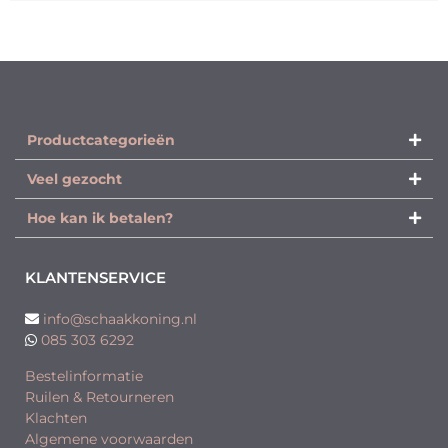
Productcategorieën​
Veel gezocht
Hoe kan ik betalen?
KLANTENSERVICE
info@schaakkoning.nl
085 303 6292
Bestelinformatie
Ruilen & Retourneren
Klachten
Algemene voorwaarden