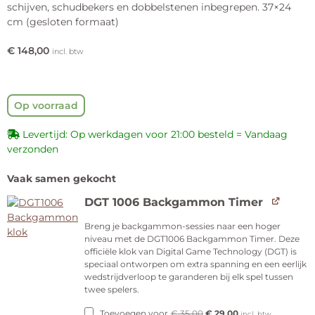
schijven, schudbekers en dobbelstenen inbegrepen. 37×24
cm (gesloten formaat)
€
148,00
incl. btw
Op voorraad
Levertijd: Op werkdagen voor 21:00 besteld = Vandaag
verzonden
Vaak samen gekocht
DGT 1006 Backgammon Timer
Breng je backgammon-sessies naar een hoger
niveau met de DGT1006 Backgammon Timer. Deze
officiële klok van Digital Game Technology (DGT) is
speciaal ontworpen om extra spanning en een eerlijk
wedstrijdverloop te garanderen bij elk spel tussen
twee spelers.
Toevoegen voor
€
35,00
€
29,00
incl. btw