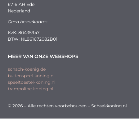
6716 AH Ede
Nederland
Geen bezoekadres
KvK: 80435947
BTW: NL861672082B01
MEER VAN ONZE WEBSHOPS
schach-koenig.de
buitenspeel-koning.nl
speeltoestel-koning.nl
trampoline-koning.nl
© 2026 – Alle rechten voorbehouden – Schaakkoning.nl