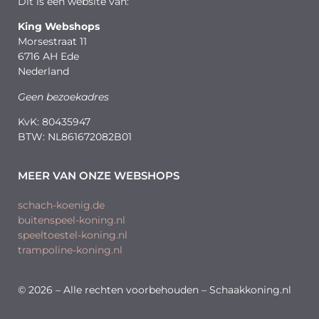
Dit is een website van:
King Webshops
Morsestraat 11
6716 AH Ede
Nederland
Geen bezoekadres
KvK: 80435947
BTW: NL861672082B01
MEER VAN ONZE WEBSHOPS
schach-koenig.de
buitenspeel-koning.nl
speeltoestel-koning.nl
trampoline-koning.nl
© 2026 – Alle rechten voorbehouden – Schaakkoning.nl