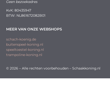
Geen bezoekadres
KvK: 80435947
BTW: NL861672082B01
MEER VAN ONZE WEBSHOPS
schach-koenig.de
buitenspeel-koning.nl
speeltoestel-koning.nl
trampoline-koning.nl
© 2026 – Alle rechten voorbehouden – Schaakkoning.nl