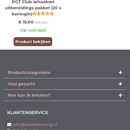
DGT Club schaakset
uitbereidings pakket (20 x
koningin)
Gewaardeerd
€
19,00
incl. btw
5.00
uit 5
Op voorraad
Product bekijken
Productcategorieën​
Veel gezocht
Hoe kan ik betalen?
KLANTENSERVICE
info@schaakkoning.nl