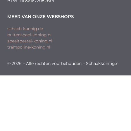
BTW: NL861672082B01
MEER VAN ONZE WEBSHOPS
schach-koenig.de
buitenspeel-koning.nl
speeltoestel-koning.nl
trampoline-koning.nl
© 2026 – Alle rechten voorbehouden – Schaakkoning.nl