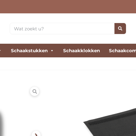
Schaakstukken
Schaakklokken
Schaakcom
Beschermtas voor 
Deze vilten beschermtas v
perfecte bescherming teg
hoogwaardig vilt. Ideaal 
€
28,00
€
32,00
incl. btw