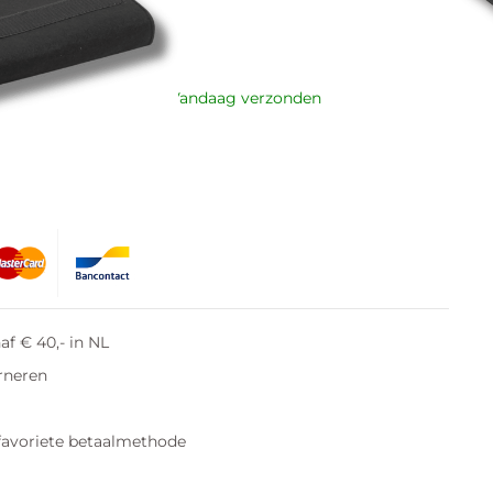
n voor 21:00 besteld = Vandaag verzonden
n winkelwagen
af € 40,- in NL
rneren
favoriete betaalmethode