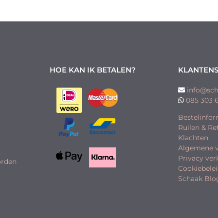
HOE KAN IK BETALEN?
KLANTENS
info@sch
085 303 
Bestelinfor
Ruilen & R
Klachten
Algemene 
Privacy ver
orden
Cookiebele
Schaak Blo