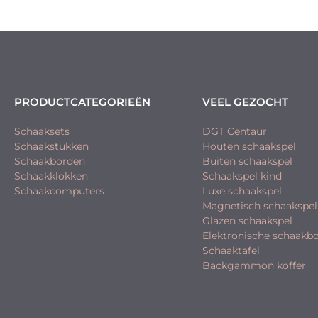
PRODUCTCATEGORIEËN
VEEL GEZOCHT
Schaaksets
DGT Centaur
Schaakstukken
Houten schaakspel
Schaakborden
Buiten schaakspel
Schaakklokken
Schaakspel kind
Schaakcomputers
Luxe schaakspel
Magnetisch schaakspel
Glazen schaakspel
Elektronische schaakb
Schaaktafel
Backgammon koffer