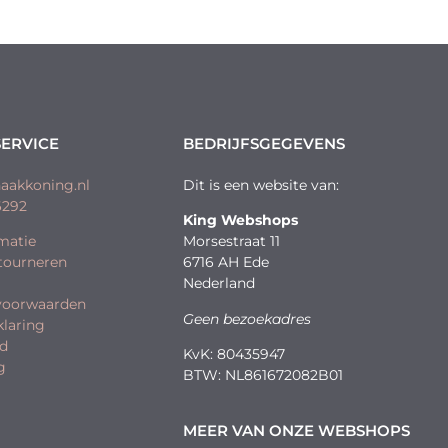
ERVICE
BEDRIJFSGEGEVENS
aakkoning.nl
Dit is een website van:
6292
King Webshops
matie
Morsestraat 11
etourneren
6716 AH Ede
Nederland
voorwaarden
Geen bezoekadres
klaring
id
KvK: 80435947
g
BTW: NL861672082B01
MEER VAN ONZE WEBSHOPS