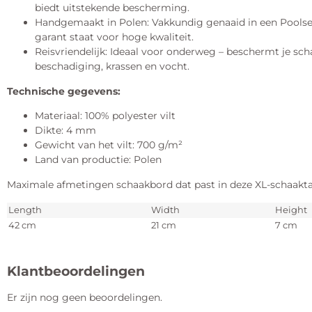
biedt uitstekende bescherming.
Handgemaakt in Polen: Vakkundig genaaid in een Poolse 
garant staat voor hoge kwaliteit.
Reisvriendelijk: Ideaal voor onderweg – beschermt je sc
beschadiging, krassen en vocht.
Technische gegevens:
Materiaal: 100% polyester vilt
Dikte: 4 mm
Gewicht van het vilt: 700 g/m²
Land van productie: Polen
Maximale afmetingen schaakbord dat past in deze XL-schaakta
Length
Width
Height
42 cm
21 cm
7 cm
Klantbeoordelingen
Er zijn nog geen beoordelingen.