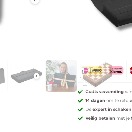
Op voorraad
Levertijd: Op werkdage
Toevoegen aa
Gratis verzending
van
14 dagen
om te retou
Dé
expert in schaken
Veilig betalen
met je 