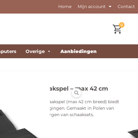
Home
Mijn account
Contact
0
puters
Overige
Aanbiedingen
inklapbaar schaakspel – max 42 cm
oor een inklapbaar schaakspel (max 42 cm breed) biedt
en krassen en beschadigingen. Gemaakt in Polen van
voor het dragen en opbergen van schaaksets.