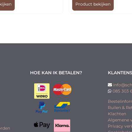
kijken
Product bekijken
HOE KAN IK BETALEN?
KLANTENS
info@sch
085 303 
Bestelinfor
Ruilen & R
Klachten
Algemene 
Privacy ver
orden