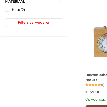
MATERIAAL
Hout
(2)
Filters verwijderen
Houten scha
Naturel
(1)
Gewaardeerd
€
59,00
5.00
inc
uit 5
Op voorraad