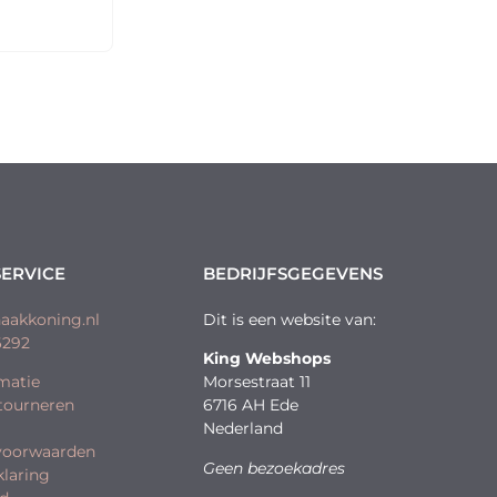
ERVICE
BEDRIJFSGEGEVENS
aakkoning.nl
Dit is een website van:
6292
King Webshops
matie
Morsestraat 11
etourneren
6716 AH Ede
Nederland
voorwaarden
Geen bezoekadres
klaring