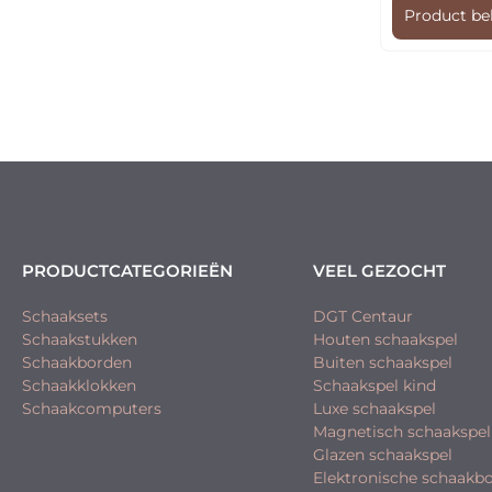
Product be
PRODUCTCATEGORIEËN
VEEL GEZOCHT
Schaaksets
DGT Centaur
Schaakstukken
Houten schaakspel
Schaakborden
Buiten schaakspel
Schaakklokken
Schaakspel kind
Schaakcomputers
Luxe schaakspel
Magnetisch schaakspel
Glazen schaakspel
Elektronische schaakb