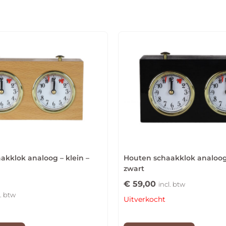
akklok analoog – klein –
Houten schaakklok analoog 
zwart
€
59,00
incl. btw
l. btw
Uitverkocht